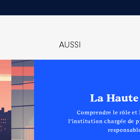
AUSSI
La Haute
Comprendre le rôle et
l’institution chargée de 
responsable