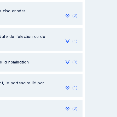
es cinq années
(0)
date de l’élection ou de
(1)
de la nomination
(0)
[Activité conservée]
t, le partenaire lié par
(1)
(0)