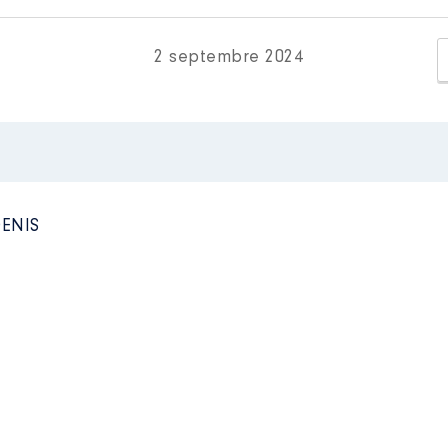
2 septembre 2024
s professionnelles exercées : Chef de cabinet
19 à 08/2019
n
:
s professionnelles exercées : Collaboratrice de circonsc
DENIS
Type
Net