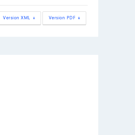
Version XML
Version PDF
ription