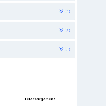
(1)
(4)
(0)
ription
es non publiées] spécialisée dans
e.
des ressources humaines la
e à l'élaboration des accords
 RH en lien avec la DRH
│
Téléchargement