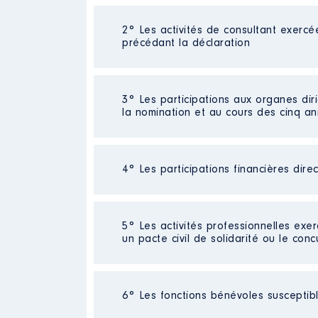
2° Les activités de consultant exercé
Description
: Directeur du sièg
précédant la déclaration
Employeur
: Confédération nati
Rémunération ou gratificatio
Néant
3° Les participations aux organes dir
la nomination et au cours des cinq a
Année
Montant
2020
12 517 €
2021
37 461 €
4° Les participations financières dire
Description
: Président
2022
15 162 €
Organisme
: Observatoire natio
Néant
5° Les activités professionnelles exer
Rémunération ou gratificatio
un pacte civil de solidarité ou le conc
Année
Montant
Description
: chef de cabinet
Activité professionnelle
: Chargé
2020
0 €
6° Les fonctions bénévoles susceptible
2021
0 €
Employeur
: Mairie de Champig
Employeur
: BPCE