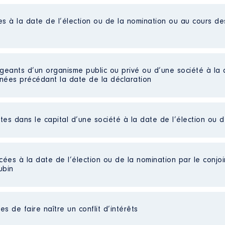
es à la date de l’élection ou de la nomination ou au cours d
e
onale du logement │ De : 07/2020 à 06/2022
n
:
igeants d’un organisme public ou privé ou d’une société à la 
nnées précédant la date de la déclaration
Type
Net
Net
ctes dans le capital d’une société à la date de l’élection ou 
Net
nal de lutte contre l'extrême droite │ De : 10/2020 à
cées à la date de l’élection ou de la nomination par le conjoin
n
:
ubin
Type
e de communication
Net
s de faire naître un conflit d’intérêts
Net
ny │ De : 01/2020 à 06/2020