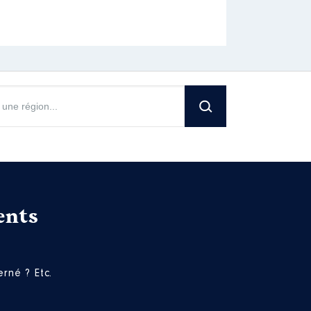
ents
rné ? Etc.