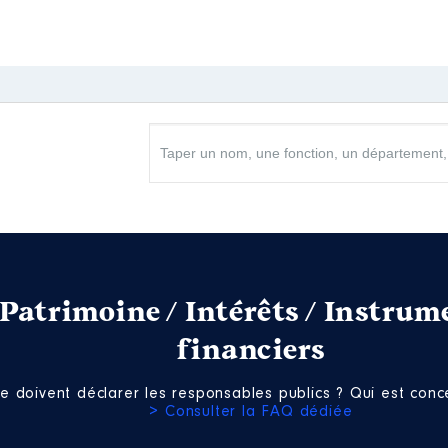
Patrimoine / Intérêts / Instrum
financiers
e doivent déclarer les responsables publics ? Qui est conce
> Consulter la FAQ dédiée