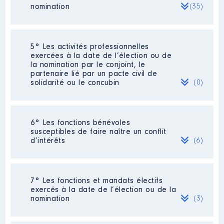
2015
17000 €
Net
nomination
(35)
2016
7000 €
Net
Société
: Sasu IROISE CONSULTING
5° Les activités professionnelles
exercées à la date de l’élection ou de
Evaluation
: 7624 € │ Nombre de
la nomination par le conjoint, le
parts détenues : 7624 │ Pourcentage
partenaire lié par un pacte civil de
du capital détenu : 100 %
solidarité ou le concubin
(0)
Rémunération ou gratification au
cours de l’année précédente
: 0
Néant
6° Les fonctions bénévoles
susceptibles de faire naître un conflit
d’intérêts
(6)
Société
: Crédit Agricole [Données
non publiées]
Evaluation
: 6659 € │ Nombre de
Description
: Représentant de la Ville
parts détenues : 40 │ Pourcentage du
7° Les fonctions et mandats électifs
de Brest par délibération votée par
capital détenu : 1 %
exercés à la date de l’élection ou de la
cette collectivité le 17 juillet 2020.
nomination
(3)
Membre de l'AG, du CA et du Bureau.
Rémunération ou gratification au
Président-Délégué depuis le 20
cours de l’année précédente
: NS
novembre 2020