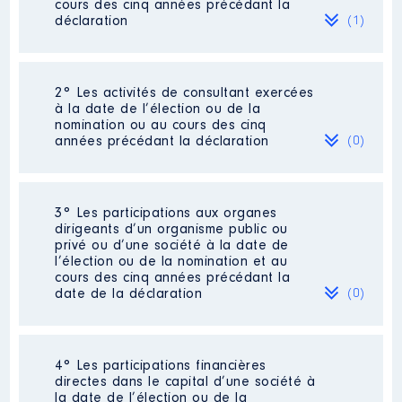
cours des cinq années précédant la
déclaration
(1)
2° Les activités de consultant exercées
Description
: Distribution de
à la date de l’élection ou de la
boissons et régie publicitaire
nomination ou au cours des cinq
Commentaire : [Données non
années précédant la déclaration
(0)
publiées]
Employeur
: Sarl IROISE
CONSULTING │ De : 01/2011 à
Néant
3° Les participations aux organes
12/2016
dirigeants d’un organisme public ou
privé ou d’une société à la date de
Rémunération ou gratification
l’élection ou de la nomination et au
:
cours des cinq années précédant la
date de la déclaration
(0)
Année
Montant
Type
2011
21048 €
Net
Néant
2012
21000 €
Net
4° Les participations financières
2013
17000 €
Net
directes dans le capital d’une société à
2014
16500 €
Net
la date de l’élection ou de la