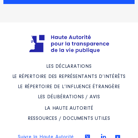
cours de l’année précédente
: NS
Société
: VINCI
Evaluation
: 3959 € │ Nombre de
parts détenues : 44 │ Pourcentage du
capital détenu : 1 %
Rémunération ou gratification au
cours de l’année précédente
: NS
LES DÉCLARATIONS
LE RÉPERTOIRE DES REPRÉSENTANTS D’INTÉRÊTS
LE RÉPERTOIRE DE L’INFLUENCE ÉTRANGÈRE
Société
: ESSILOR LUXOTTICA
LES DÉLIBÉRATIONS / AVIS
Evaluation
: 2801 € │ Nombre de
parts détenues : 18 │ Pourcentage du
LA HAUTE AUTORITÉ
capital détenu : 1 %
RESSOURCES / DOCUMENTS UTILES
Rémunération ou gratification au
cours de l’année précédente
: NS
Suivre la Haute Autorité