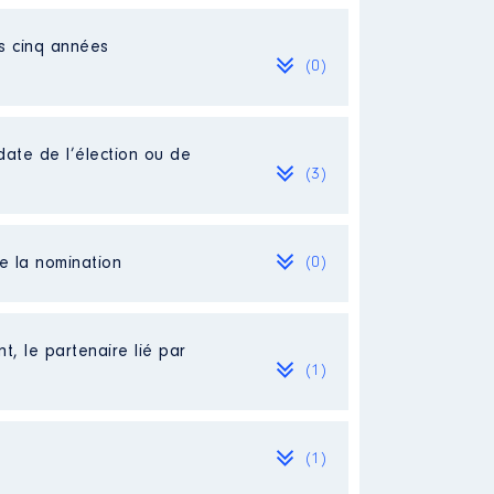
es cinq années
(0)
date de l’élection ou de
(3)
de la nomination
(0)
t, le partenaire lié par
(1)
(1)