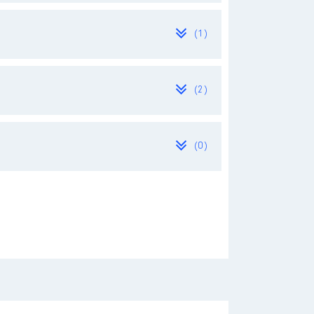
tances.
(1)
(2)
(0)
eur : Cabinet comptable
Employeur : Fond social de