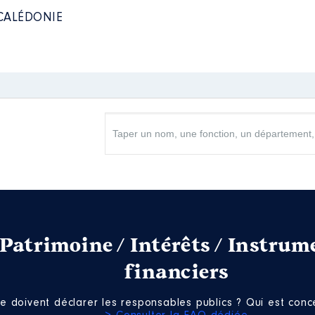
CALÉDONIE
tration du CHT │ De : 01/2018 à 12/2022
n
:
Type
Net
Net
Net
Net
Net
Patrimoine / Intérêts / Instrum
financiers
e doivent déclarer les responsables publics ? Qui est conce