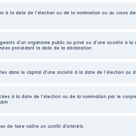
es à la date de l’élection ou de la nomination ou au cours d
igeants d’un organisme public ou privé ou d’une société à la 
nnées précédant la date de la déclaration
ctes dans le capital d’une société à la date de l’élection ou 
 d’administration
 la SECAL │ De : 01/2018 à 06/2020
cées à la date de l’élection ou de la nomination par le conjoin
n
:
ubin
Type
onnaire [Données non publiées]
Net
s de faire naître un conflit d’intérêts
Net