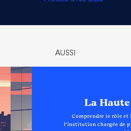
> Consulter la FAQ dédiée
AUSSI
La Haute
Comprendre le rôle et
l’institution chargée de 