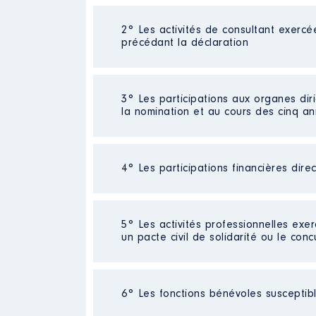
Néant
2° Les activités de consultant exercé
précédant la déclaration
Néant
3° Les participations aux organes dir
la nomination et au cours des cinq a
4° Les participations financières dire
Description
: Membre du conseil
Organisme
: Administrateur de
Néant
5° Les activités professionnelles exer
Rémunération ou gratificatio
un pacte civil de solidarité ou le conc
Année
Montant
Activité professionnelle
: Foncti
2018
0 €
6° Les fonctions bénévoles susceptible
2019
0 €
Employeur
: Nouvelle-Caledonie