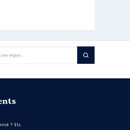
ents
rné ? Etc.