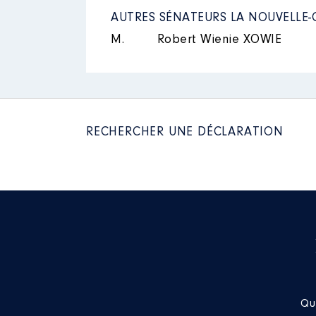
AUTRES SÉNATEURS LA NOUVELLE-
Description
: Vice-président
M.
Robert Wienie XOWIE
Organisme
: Conseil d’adminis
Rémunération ou gratificatio
Année
Montant
RECHERCHER UNE DÉCLARATION
2018
0 €
2019
0 €
2020
0 €
2021
0 €
2022
0 €
Qu