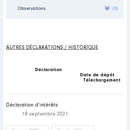
:
Observations
(0)
Mandat
: Conseillère municipale
│ de : 07/2020 à 06/2021
Année
Montant
Type
Rémunération ou gratification
Néant
2021
0 €
Net
:
2022
0 €
Net
AUTRES DÉCLARATIONS / HISTORIQUE
Année
Montant
Type
2020
0 €
Net
2021
0 €
Net
Déclaration
Date de dépôt
Téléchargement
Déclaration d’intérêts
18 septembre 2021