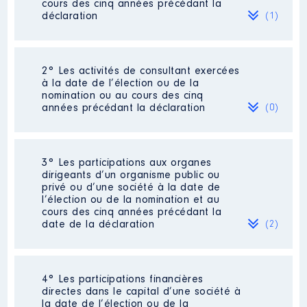
cours des cinq années précédant la
déclaration
(1)
2° Les activités de consultant exercées
Description
: CHARGEE DE
à la date de l’élection ou de la
CLIENTELE
nomination ou au cours des cinq
années précédant la déclaration
(0)
Employeur
: CAISSE D EPARGNE
HAUT DE FRANCE │ De : 01/2016
à 07/2019
Néant
3° Les participations aux organes
Rémunération ou gratification
dirigeants d’un organisme public ou
:
privé ou d’une société à la date de
l’élection ou de la nomination et au
cours des cinq années précédant la
Année
Montant
Type
date de la déclaration
(2)
2016
28 410 €
Net
2017
20 332 €
Net
2018
15 977 €
Net
2019
17 861 €
Net
4° Les participations financières
Description
: Administratrice
directes dans le capital d’une société à
la date de l’élection ou de la