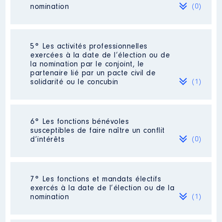
Organisme
: PAS DE CALAIS
nomination
(0)
ACTIF │ De : 07/2021 à
Rémunération ou gratification
:
Néant
5° Les activités professionnelles
exercées à la date de l’élection ou de
la nomination par le conjoint, le
Année
Montant
Type
partenaire lié par un pacte civil de
solidarité ou le concubin
(1)
2021
0 €
Net
2022
0 €
Net
Activité professionnelle
: NEANT
6° Les fonctions bénévoles
susceptibles de faire naître un conflit
Employeur
: RETRAITE
d’intérêts
(0)
Description
: administratrice
Néant
7° Les fonctions et mandats électifs
Organisme
: ASSOCIATION
exercés à la date de l’élection ou de la
ACTION EDUCATIVE DU PAS DE
nomination
(1)
CALAIS │ De : 07/2021 à
Rémunération ou gratification