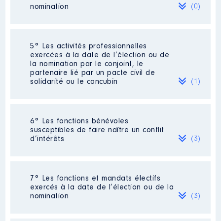
nomination
(0)
Organisme
: CLIC des 4 rivières
│ De : 06/2015 à
Rémunération ou gratification
Néant
5° Les activités professionnelles
:
exercées à la date de l’élection ou de
la nomination par le conjoint, le
partenaire lié par un pacte civil de
Année
Montant
Type
solidarité ou le concubin
(1)
2015
0 €
Net
2016
0 €
Net
2017
0 €
Net
Activité professionnelle
: Technico-
2018
0 €
Net
6° Les fonctions bénévoles
commercial [Données non publiées]
2019
0 €
Net
susceptibles de faire naître un conflit
2020
0 €
Net
d’intérêts
(3)
Employeur
: Avenir ECO
2021
0 €
Net
Description
: TRESORIERE
7° Les fonctions et mandats électifs
Commentaire : activite en sommeil
exercés à la date de l’élection ou de la
nomination
(3)
Organisme
: INITIATIVES CITOYENNES
Description
: gestion des