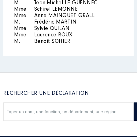
M.
Jean-Michel LE GUENNEC
Mandat
: conseillere municipale
Mme
Schirel LEMONNE
Guichen │ de : 03/2015 à
Mme
Anne MAINGUET GRALL
Rémunération ou gratification
M.
Frédéric MARTIN
:
Mme
Sylvie QUILAN
Mme
Laurence ROUX
M.
Benoit SOHIER
Année
Montant
Type
2015
816 €
Net
2016
816 €
Net
2017
816 €
Net
2018
816 €
Net
2019
816 €
Net
2020
816 €
Net
2021
816 €
Net
RECHERCHER UNE DÉCLARATION
Mandat
: conseillere