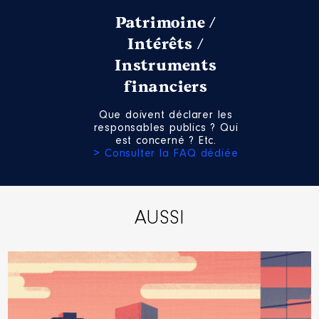
departementale 35 │ de :
Patrimoine /
04/2015 à
Intérêts /
Rémunération ou gratification
:
Instruments
financiers
Année
Montant
Type
Que doivent déclarer les
2015
11 368 €
Net
responsables publics ? Qui
2016
11 368 €
Net
est concerné ? Etc.
2017
11 368 €
Net
> Consulter la FAQ dédiée
2018
11 368 €
Net
2019
11 368 €
Net
2020
11 368 €
Net
2021
14 200 €
Net
AUSSI