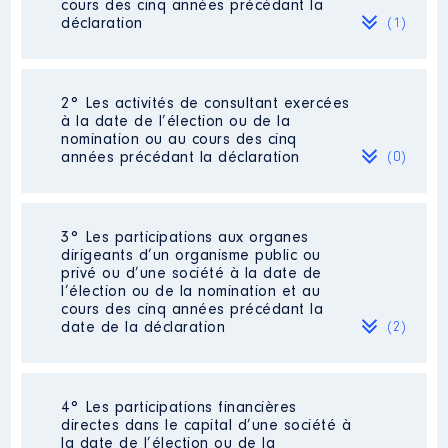
cours des cinq années précédant la
déclaration
(1)
2° Les activités de consultant exercées
Description
: fonctionnaire
à la date de l’élection ou de la
psoet formation pofessionnelle
nomination ou au cours des cinq
et concours
années précédant la déclaration
(0)
Employeur
: DRFIP 35 │ De :
09/2019 à
Néant
3° Les participations aux organes
Rémunération ou gratification
dirigeants d’un organisme public ou
:
privé ou d’une société à la date de
l’élection ou de la nomination et au
cours des cinq années précédant la
Année
Montant
Type
date de la déclaration
(2)
2019
28 790 €
Net
2020
31 845 €
Net
2021
31 845 €
Net
4° Les participations financières
Description
: information aux
directes dans le capital d’une société à
personnes âgées
la date de l’élection ou de la