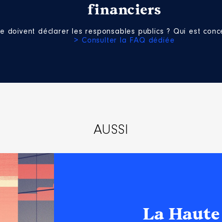
n
:
financiers
Type
e doivent déclarer les responsables publics ? Qui est conce
> Consulter la FAQ dédiée
Net
Net
Net
Net
Net
Net
Net
AUSSI
e QBO │ de : 01/2017 à
n
:
La Haute
Type