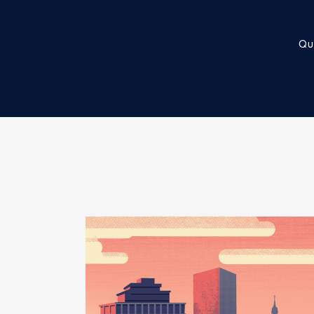
Rémunération ou gratificatio
Année
Montant
Qu
2015
26 000 €
2016
26 000 €
2017
26 003 €
2018
25 719 €
2019
19 319 €
2020
19 427 €
2021
19 000 €
Mandat
: conseiller délégué d
Rémunération ou gratificatio
Année
Montant