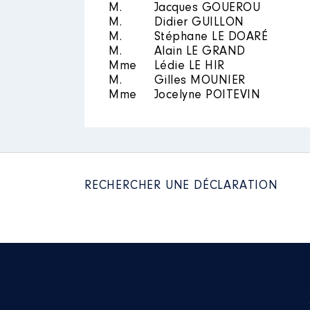
M.
Jacques GOUEROU
M.
Didier GUILLON
Mandat
: VP du sivom du pays g
M.
Stéphane LE DOARÉ
Commentaire : neant
M.
Alain LE GRAND
Mme
Lédie LE HIR
Rémunération ou gratificatio
M.
Gilles MOUNIER
Mme
Jocelyne POITEVIN
Année
Montant
2017
2 045 €
2018
2 040 €
2019
2 030 €
2020
2 032 €
RECHERCHER UNE DÉCLARATION
2021
1 900 €
Mandat
: conseiller départemen