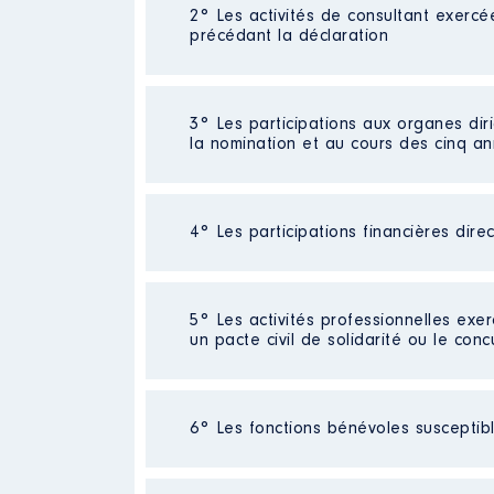
2° Les activités de consultant exercé
Description
: artisan dans le c
précédant la déclaration
Commentaire : JE SUIS TOUJOU
Employeur
: ALTERNATIVE NRJ │
Néant
3° Les participations aux organes dir
Rémunération ou gratificatio
la nomination et au cours des cinq a
Année
Montant
2016
9000 €
4° Les participations financières dire
Description
: gérant de sarl da
2017
9000 €
Commentaire : JE SUIS TOUJOU
2018
12000 €
2019
12000 €
Organisme
: ALTERNATIVE NRJ 
Société
2020
: ALTERNATIVE NRJ
12000 €
5° Les activités professionnelles exer
2021
12000 €
un pacte civil de solidarité ou le conc
Rémunération ou gratificatio
Evaluation
: 163608 € │ Nombre de
Rémunération ou gratification 
Année
Montant
Activité professionnelle
: agent 
6° Les fonctions bénévoles susceptible
2016
9000 €
Employeur
: communauté de commu
2017
9000 €
Société
: sci [Données non publié
2018
12000 €