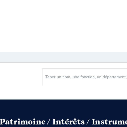
lazik │ de : 01/2017 à
n
:
Type
Net
Net
Net
Net
Net
tal │ de : 04/2015 à
Patrimoine / Intérêts / Instrum