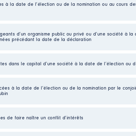
es à la date de l’élection ou de la nomination ou au cours d
hauffage
RS EN ACTIVITE A TEMPS PARTIEL
 De : 12/2016 à 11/2021
igeants d’un organisme public ou privé ou d’une société à la 
n
:
nnées précédant la date de la déclaration
Type
Brut
ctes dans le capital d’une société à la date de l’élection ou 
ns le chauffage
Brut
RS EN ACTIVITE A TEMPS PARTIEL
Brut
Brut
│ De : 11/2016 à 11/2021
Brut
cées à la date de l’élection ou de la nomination par le conjoin
Brut
ubin
n
:
 parts détenues : 9000 │ Pourcentage du capital détenu : 9
au cours de l’année précédente
: 0
Type
auprès des enfants [Données non publiées]
s de faire naître un conflit d’intérêts
Brut
ne de chateaulin
Brut
es]
Brut