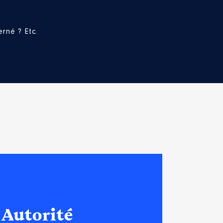
rné ? Etc.
 Autorité