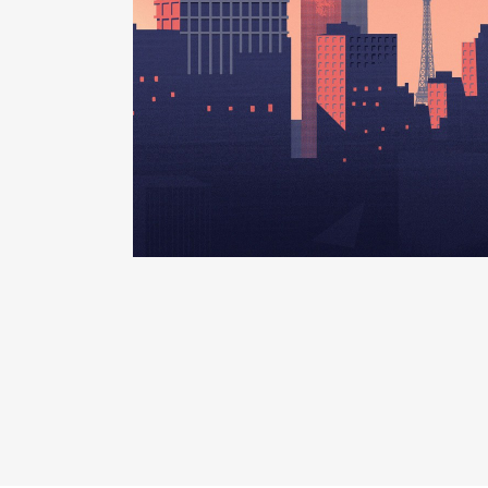
2017
2 299 €
2018
2 327 €
2019
1 425 €
2020
2 176 €
2021
4 300 €
Mandat
: membre du ca de la sa
Rémunération ou gratificatio
Année
Montant
2015
0 €
2016
0 €
2017
0 €
2018
0 €