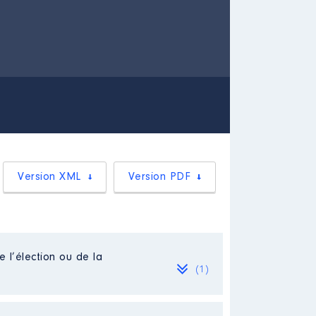
Version XML
Version PDF
e l’élection ou de la
(1)