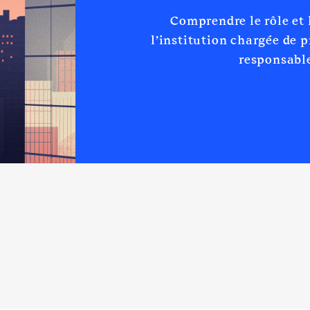
Comprendre le rôle et
Net
Net
l’institution chargée de 
Net
responsable
Net
Net
fi │ de : 01/2015 à
n
:
Type
Net
Net
Net
Net