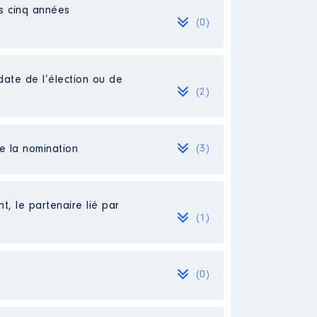
es cinq années
(0)
date de l’élection ou de
(2)
de la nomination
(3)
t, le partenaire lié par
(1)
0 %
(0)