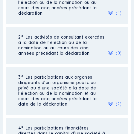
l’élection ou de la nomination ou au
cours des cinq années précédant la
déclaration
(1)
2° Les activités de consultant exercées
Description
: Directeur de
à la date de l’élection ou de la
l'Offre et du Développement
nomination ou au cours des cinq
Commentaire : Je suis en
années précédant la déclaration
(0)
suspension de mon contrat de
travail suite à mon élection à
partir du 1er août 2024
Néant
3° Les participations aux organes
Employeur
: Cityz Média │ De :
dirigeants d’un organisme public ou
01/2019 à 07/2024
privé ou d’une société à la date de
l’élection ou de la nomination et au
Rémunération ou gratification
cours des cinq années précédant la
:
date de la déclaration
(2)
Année
Montant
Type
110 000
4° Les participations financières
2019
Net
Description
: Cinéma Art et
€
directes dans le capital d’une société à