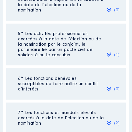
Essai
110 000
la date de l’élection ou de la
2020
Net
Commentaire : [Données non
€
nomination
(0)
publiées]
110 000
2021
Net
€
Organisme
: SEM Ciné 7 │ De :
110 000
2022
Net
01/2018 à
€
Néant
5° Les activités professionnelles
110 858
2023
Net
exercées à la date de l’élection ou de
Rémunération ou gratification
€
la nomination par le conjoint, le
:
2024
30 000 €
Net
partenaire lié par un pacte civil de
solidarité ou le concubin
(1)
Année
Montant
Type
2018
0 €
Net
Activité professionnelle
: Agent de
2019
0 €
Net
6° Les fonctions bénévoles
voyage
2020
0 €
Net
susceptibles de faire naître un conflit
2021
0 €
Net
d’intérêts
(0)
Employeur
: Acanthe Voyages
2022
0 €
Net
2023
0 €
Net
2024
0 €
Net
Néant
7° Les fonctions et mandats électifs
exercés à la date de l’élection ou de la
nomination
(2)