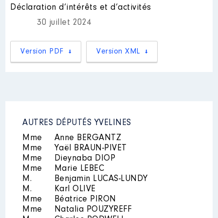
Déclaration d’intérêts et d’activités
Mandat
: Vice Président De la
Nom
: Aline Durand
30 juillet 2024
Communauté d'Agglomération de
Saint-Quentin-En-Yvelines │ de :
│ Employeur : Néant
07/2020 à
Version PDF
Version XML
Commentaire : [Données non
publiées]
Nom
: Mathieu Baillot d'Estivaux
Rémunération ou gratification
:
│ Employeur : Néant
Année
Montant
Type
AUTRES DÉPUTÉS YVELINES
Nom
: Huguet Victor
2020
14 180 €
Net
Mme
Anne BERGANTZ
2021
14 180 €
Net
│ Employeur : Néant
Mme
Yaël BRAUN-PIVET
2022
14 180 €
Net
Mme
Dieynaba DIOP
2023
14 180 €
Net
2024
7 200 €
Net
Mme
Marie LEBEC
M.
Benjamin LUCAS-LUNDY
M.
Karl OLIVE
Mme
Béatrice PIRON
Mme
Natalia POUZYREFF