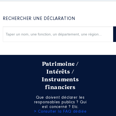
:
Année
Montant
Type
RECHERCHER UNE DÉCLARATION
2016
1 979 €
Net
2017
1 979 €
Net
2018
1 979 €
Net
2019
1 979 €
Net
2020
1 979 €
Net
2021
1 979 €
Net
2022
1 979 €
Net
Patrimoine /
Intérêts /
Instruments
financiers
Que doivent déclarer les
responsables publics ? Qui
est concerné ? Etc.
> Consulter la FAQ dédiée