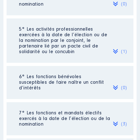
nomination
(0)
Organisme
: Association Régie
de territoire du bassin de Brive │
De : 01/2020 à
Description
: Chargée de
communication
Néant
5° Les activités professionnelles
Rémunération ou gratification
exercées à la date de l’élection ou de
:
Employeur
: SDIS de la Corrèze
la nomination par le conjoint, le
│ De : 03/2016 à 06/2021
partenaire lié par un pacte civil de
solidarité ou le concubin
(1)
Année
Montant
Type
Rémunération ou gratification
:
2020
0 €
Net
2021
0 €
Net
Activité professionnelle
:
2022
0 €
Net
6° Les fonctions bénévoles
Année
Montant
Type
Conducteur de train
susceptibles de faire naître un conflit
2016
16 174 €
Net
d’intérêts
(0)
Employeur
: SNCF
2017
16 174 €
Net
2018
16 174 €
Net
2019
16 174 €
Net
Néant
2020
16 174 €
Net
7° Les fonctions et mandats électifs
2021
16 174 €
Net
exercés à la date de l’élection ou de la
Description
: Membre
nomination
(3)
Commentaire : Pas de fonction
dirigeante