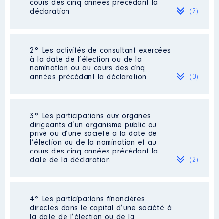
cours des cinq années précédant la
déclaration
(2)
2° Les activités de consultant exercées
Description
: Chargée de
à la date de l’élection ou de la
communication
nomination ou au cours des cinq
Commentaire : [Données non
années précédant la déclaration
(0)
publiées]
Employeur
: SDIS de la Corrèze
│ De : 06/2021 à
Néant
3° Les participations aux organes
dirigeants d’un organisme public ou
Rémunération ou gratification
privé ou d’une société à la date de
:
l’élection ou de la nomination et au
cours des cinq années précédant la
date de la déclaration
(2)
Année
Montant
Type
2021
12 714 €
Net
4° Les participations financières
Description
: Insertion vers
directes dans le capital d’une société à
l'emploi
la date de l’élection ou de la