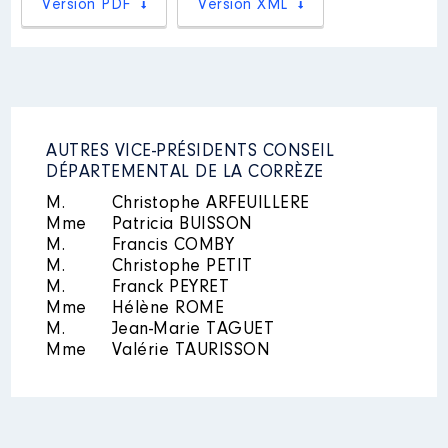
Version PDF
Version XML
:
Année
Montant
Type
2016
11 319 €
Net
2017
11 319 €
Net
2018
11 319 €
Net
AUTRES VICE-PRÉSIDENTS CONSEIL
2019
11 319 €
Net
DÉPARTEMENTAL DE LA CORRÈZE
2020
11 319 €
Net
2021
11 319 €
Net
M.
Christophe ARFEUILLERE
2022
11 319 €
Net
Mme
Patricia BUISSON
M.
Francis COMBY
M.
Christophe PETIT
M.
Franck PEYRET
Mme
Hélène ROME
M.
Jean-Marie TAGUET
Mme
Valérie TAURISSON
Mandat
: Conseillère
communautaire de l'Agglo de
Brive │ de : 01/2016 à
Rémunération ou gratification