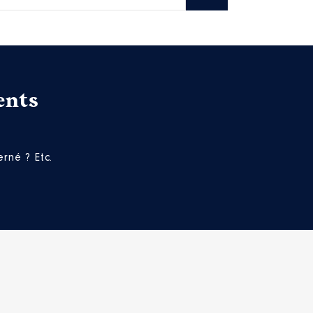
ents
rné ? Etc.