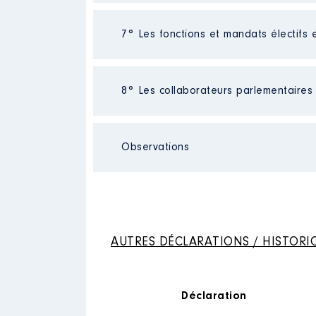
Employeur
: Assemblée nationa
Néant
7° Les fonctions et mandats électifs 
Rémunération ou gratificatio
Année
Montant
8° Les collaborateurs parlementaires
Mandat
: député │ de : 06/202
2020
5 526 €
2021
22 187 €
Rémunération ou gratificatio
2022
6 129 €
Nom
: Segal Maxime
Observations
Année
Montant
2022
36 519 €
Néant
2023
70 392 €
Nom
: Carret Adrien
2024
29 330 €
Description
: Collaborateur de
AUTRES DÉCLARATIONS / HISTORI
Employeur
: Groupe parlementai
Nom
: Ouns Hamdi
Rémunération ou gratificatio
Description des autres activit
Déclaration