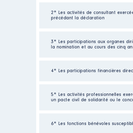
2° Les activités de consultant exercé
Description
: Documentaliste
précédant la déclaration
Commentaire : [Données non pub
Employeur
: Fakir presse │ De 
Néant
3° Les participations aux organes dir
Rémunération ou gratificatio
la nomination et au cours des cinq a
Année
Montant
Néant
2020
3 707 €
4° Les participations financières dire
2021
5 483 €
2022
1 843 €
Néant
5° Les activités professionnelles exer
un pacte civil de solidarité ou le conc
Néant
6° Les fonctions bénévoles susceptible
Description
: Collaborateur par
Commentaire : [Données non pub