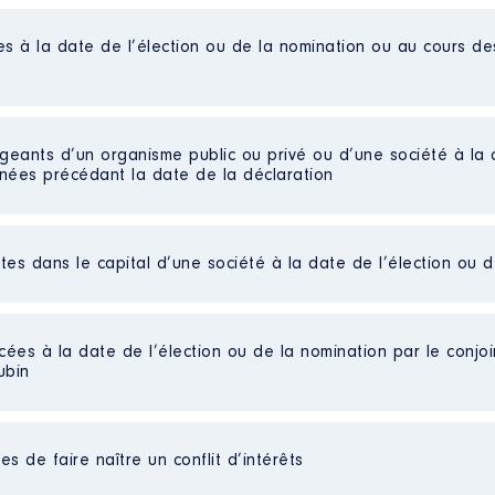
es à la date de l’élection ou de la nomination ou au cours d
liées]
: 09/2020 à 07/2022
igeants d’un organisme public ou privé ou d’une société à la 
n
:
nnées précédant la date de la déclaration
Type
Net
ctes dans le capital d’une société à la date de l’élection ou 
Net
Net
cées à la date de l’élection ou de la nomination par le conjoin
ubin
s de faire naître un conflit d’intérêts
lementaire de François Ruffin
liées]