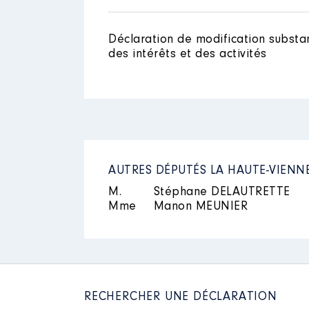
Année
Montant
Nom
: Deharo Berlinzani Pablo
2020
2 407 €
Déclaration de modification substan
des intérêts et des activités
Description des autres activit
individuels en auto-entrepreneur
Description
: Emplois intérimair
Employeur
: Proman │ De : 01/
AUTRES DÉPUTÉS LA HAUTE-VIENN
Rémunération ou gratificatio
M.
Stéphane DELAUTRETTE
Mme
Manon MEUNIER
Année
Montant
2017
436 €
2018
823 €
2019
0 €
2020
332 €
RECHERCHER UNE DÉCLARATION