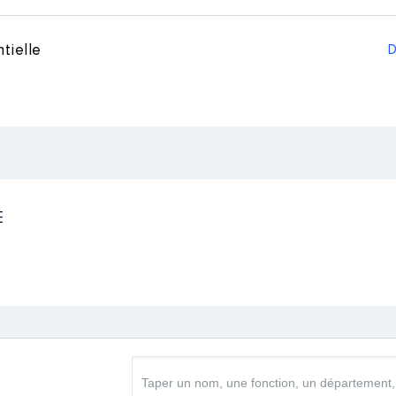
Type
Net
tielle
D
és professionnelles exercées : Responsable communicati
es
2017 à 12/2020
E
n
:
Type
Net
Net
Net
Net