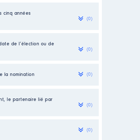
es cinq années
(0)
date de l’élection ou de
(0)
de la nomination
(0)
t, le partenaire lié par
(0)
(0)