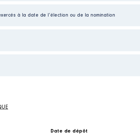
le │ De : 10/2020 à 07/2022
exercés à la date de l’élection ou de la nomination
n
:
Type
2 à 06/2024
Net
Net
n
:
Net
Type
Net
Net
Net
 groupe
QUE
re La France insoumise │ De : 06/2020 à 07/2020
n
:
és professionnelles exercées : Responsable documentati
Date de dépôt