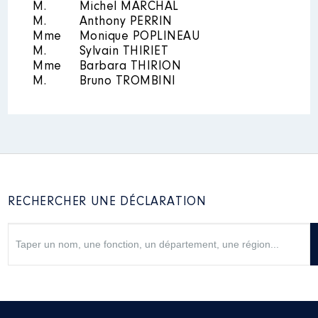
M.
Michel MARCHAL
M.
Employeur
Anthony PERRIN
: GIE Pariseine │ De :
08/2020 à 12/2020
Mme
Monique POPLINEAU
M.
Sylvain THIRIET
Rémunération ou gratification
Mme
Barbara THIRION
:
M.
Bruno TROMBINI
Année
Montant
Type
2020
11 684 €
Net
RECHERCHER UNE DÉCLARATION