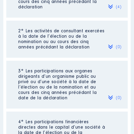
cours des cinq années précédant la
déclaration
(4)
2° Les activités de consultant exercées
Description
: Cadre technique
à la date de l’élection ou de la
nomination ou au cours des cinq
Employeur
: Ville de Paris │ De :
années précédant la déclaration
(0)
12/2020 à
Rémunération ou gratification
:
Néant
3° Les participations aux organes
dirigeants d’un organisme public ou
privé ou d’une société à la date de
Année
Montant
Type
l’élection ou de la nomination et au
cours des cinq années précédant la
2020
2 942 €
Net
date de la déclaration
(0)
2021
17 652 €
Net
Néant
4° Les participations financières
directes dans le capital d’une société à
la date de l’élection ou de la