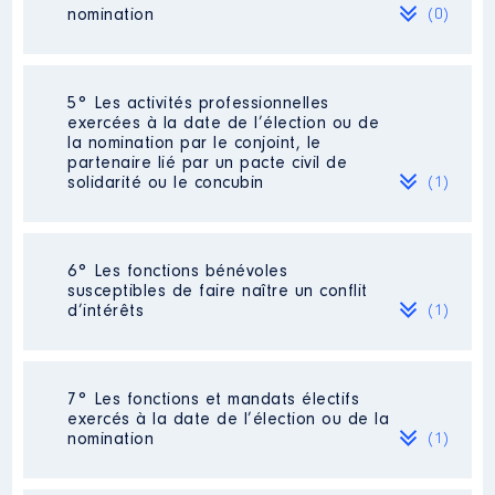
nomination
(0)
Description
: Vente de bijoux au
détail
Néant
Employeur
: Autoentrepreneur │
5° Les activités professionnelles
De : 07/2018 à
exercées à la date de l’élection ou de
la nomination par le conjoint, le
Rémunération ou gratification
partenaire lié par un pacte civil de
:
solidarité ou le concubin
(1)
Année
Montant
Type
Activité professionnelle
:
6° Les fonctions bénévoles
2018
2 484 €
Net
Administratrice
susceptibles de faire naître un conflit
2019
3 070 €
Net
d’intérêts
(1)
2020
9 070 €
Net
Employeur
: Assemblée nationale
2021
2 859 €
Net
Description
: Distributions
7° Les fonctions et mandats électifs
alimentaires, courses
exercés à la date de l’élection ou de la
nomination
(1)
Organisme
: Croix Rouge