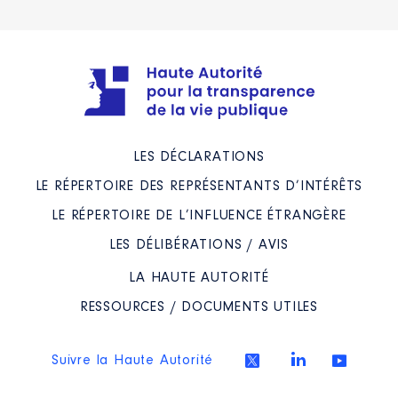
2023
0 €
Net
Description
: PRESIDENTE
LES DÉCLARATIONS
Organisme
: CDEN │ De :
LE RÉPERTOIRE DES REPRÉSENTANTS D’INTÉRÊTS
07/2021 à
LE RÉPERTOIRE DE L’INFLUENCE ÉTRANGÈRE
Rémunération ou gratification
:
LES DÉLIBÉRATIONS / AVIS
LA HAUTE AUTORITÉ
Année
Montant
Type
RESSOURCES / DOCUMENTS UTILES
2021
0 €
Net
2022
0 €
Net
2023
0 €
Net
Suivre la Haute Autorité