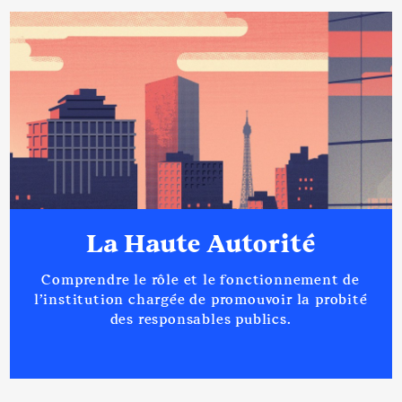
2021
0 €
Net
2022
0 €
Net
2023
0 €
Net
Description
: DELEGUE
Organisme
: SIVU BEAL DES
La Haute Autorité
ROZIERS │ De : 05/2020 à
Rémunération ou gratification
Comprendre le rôle et le fonctionnement de
:
l’institution chargée de promouvoir la probité
des responsables publics.
Année
Montant
Type
2020
0 €
Net
2021
0 €
Net
2022
0 €
Net