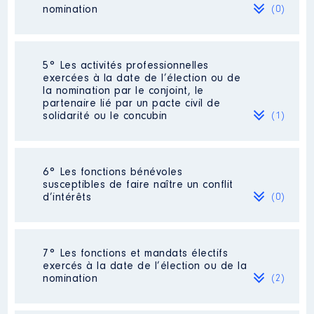
Organisme
: EPF SMAF │ De :
nomination
2022
21 824 €
Net
(0)
06/2020 à
Rémunération ou gratification
:
Néant
5° Les activités professionnelles
exercées à la date de l’élection ou de
la nomination par le conjoint, le
Année
Montant
Type
partenaire lié par un pacte civil de
solidarité ou le concubin
(1)
2020
0 €
Net
2021
0 €
Net
2022
0 €
Net
2023
0 €
Net
Activité professionnelle
: AGENT
6° Les fonctions bénévoles
COMMERCIAL (PROFESSION LIBERALE)
susceptibles de faire naître un conflit
SECTEUR : PYROTECHNIE
d’intérêts
(0)
Employeur
: [Données non publiées]
Néant
7° Les fonctions et mandats électifs
Description
: membre du conseil
exercés à la date de l’élection ou de la
d'administration
nomination
(2)
Organisme
: Centre
intercommunal d’action sociale