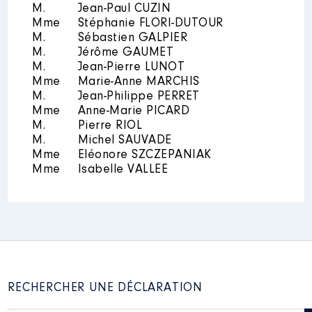
M.
Rémunération ou gratification
Jean-Paul CUZIN
:
Mme
Stéphanie FLORI-DUTOUR
M.
Sébastien GALPIER
M.
Jérôme GAUMET
Année
Montant
Type
M.
Jean-Pierre LUNOT
Mme
Marie-Anne MARCHIS
2021
0 €
Net
M.
Jean-Philippe PERRET
2022
0 €
Net
2023
0 €
Net
Mme
Anne-Marie PICARD
M.
Pierre RIOL
M.
Michel SAUVADE
Mme
Eléonore SZCZEPANIAK
Mme
Isabelle VALLEE
Description
: MEMBRE DU
CONSEIL D'ADMINISTRATION
Organisme
: CENTRE
HOSPITALIER DU PAYS
D'EYGURANDE │ De : 12/2021 à
RECHERCHER UNE DÉCLARATION
Rémunération ou gratification