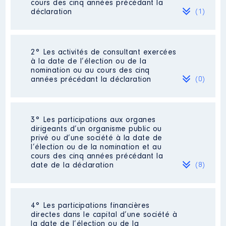
cours des cinq années précédant la
déclaration
(1)
2° Les activités de consultant exercées
Description
: CHARGEE DE
à la date de l’élection ou de la
COMMUNICATION
nomination ou au cours des cinq
années précédant la déclaration
(0)
Employeur
: CREDIT AGRICOLE
CENTRE FRANCE │ De : 01/2016
à
Néant
3° Les participations aux organes
Rémunération ou gratification
dirigeants d’un organisme public ou
:
privé ou d’une société à la date de
l’élection ou de la nomination et au
cours des cinq années précédant la
Année
Montant
Type
date de la déclaration
(8)
2016
24 421 €
Net
2017
24 325 €
Net
2018
27 240 €
Net
2019
27 449 €
Net
4° Les participations financières
Description
: délégué
2020
15 228 €
Net
directes dans le capital d’une société à
2021
25 258 €
Net
la date de l’élection ou de la