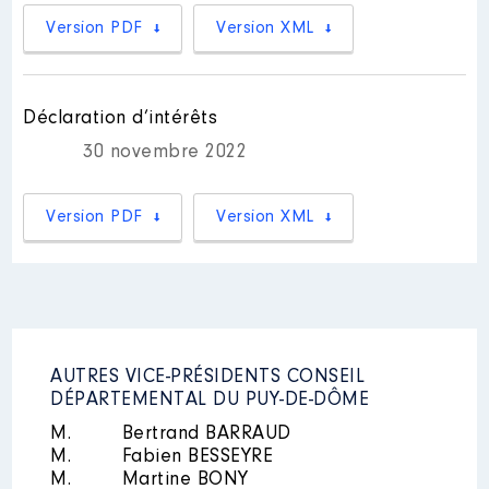
PONTAUMUR ET PIONSAT │ De :
CHAVANON COMBRAILLES ET
09/2021 à
Version PDF
Version XML
VOLCANS │ de : 05/2020 à
Rémunération ou gratification
Rémunération ou gratification
:
:
Déclaration d’intérêts
Année
Montant
Type
30 novembre 2022
Année
Montant
Type
2021
0 €
Net
2020
0 €
Net
2022
0 €
Net
2021
0 €
Net
Version PDF
Version XML
2023
0 €
Net
2022
0 €
Net
2023
0 €
Net
AUTRES VICE-PRÉSIDENTS CONSEIL
Description
: MEMBRE
DÉPARTEMENTAL DU PUY-DE-DÔME
Organisme
: ASSOCIATION
M.
Bertrand BARRAUD
AUVERGNE RHONE ALPES
M.
Fabien BESSEYRE
ORIENTATION │ De : 10/2021 à
M.
Martine BONY