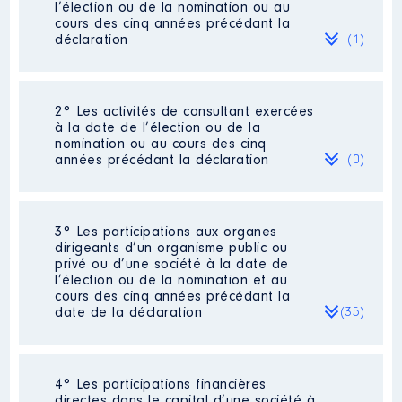
l’élection ou de la nomination ou au
cours des cinq années précédant la
déclaration
(1)
2° Les activités de consultant exercées
Description
: Salarié - Conseiller
à la date de l’élection ou de la
en insertion professionnelle
nomination ou au cours des cinq
années précédant la déclaration
(0)
Employeur
: Tingari Saint Etienne
│ De : 06/2021 à 06/2022
Rémunération ou gratification
Néant
3° Les participations aux organes
:
dirigeants d’un organisme public ou
privé ou d’une société à la date de
l’élection ou de la nomination et au
Année
Montant
Type
cours des cinq années précédant la
date de la déclaration
(35)
2021
10 031 €
Net
2022
11 495 €
Net
4° Les participations financières
Description
: Membre du CA :
directes dans le capital d’une société à