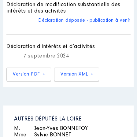
Nom
: COMTE Roland
Déclaration de modification substantielle des
intérêts et des activités
│ Employeur : Néant
Commentaire : [Données non publiées]
Déclaration déposée - publication à venir
Mandat
: Président du Syndicat
mixte gestion du PNR du Pilat │
de : 10/2020 à 06/2022
Description
: Président
Rémunération ou gratification
Déclaration d’intérêts et d’activités
[Activité conservée]
:
Commentaire : [Données non
7 septembre 2024
publiées]
Année
Montant
Type
Organisme
: Association loi 1901
Version PDF
Version XML
Saint-Chamond Avant Tout (club
2020
1 317 €
Net
de réflexion) │ De : 06/2019 à
2021
8 496 €
Net
2022
4 687 €
Net
Rémunération ou gratification
:
Année
Montant
Type
AUTRES DÉPUTÉS LA LOIRE
2019
0 €
Net
M.
Jean-Yves BONNEFOY
2020
0 €
Net
Mandat
: Vice-Président du
Mme
Sylvie BONNET
2021
0 €
Net