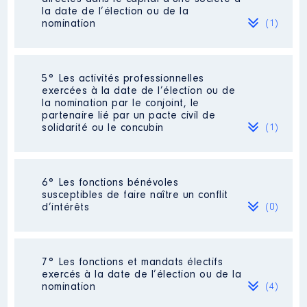
Président (2020-2022) et depuis
la date de l’élection ou de la
le 2 décembre 2022 Vice-
nomination
(1)
président
[Activité conservée]
Commentaire : Mandat de 2
années jusqu'en décembre 2024.
Société
: AXA
5° Les activités professionnelles
Organisme
: Association
Commentaire : [Données non publiées]
exercées à la date de l’élection ou de
Interparcs du Massif Central
la nomination par le conjoint, le
(IPAMAC) │ De : 12/2020 à
Evaluation
: 1920 € │ Nombre de
partenaire lié par un pacte civil de
parts détenues : 60
solidarité ou le concubin
(1)
Rémunération ou gratification
:
Rémunération ou gratification au
cours de l’année précédente
: 102
euros
Activité professionnelle
: Chef
Année
Montant
Type
6° Les fonctions bénévoles
d'établissement [Données non
susceptibles de faire naître un conflit
Contrôle d'une activité de conseil
:
publiées]
2020
0 €
Net
d’intérêts
(0)
Non
2021
0 €
Net
Employeur
: Saint Michel Education
2022
0 €
Net
2023
0 €
Net
Néant
2024
0 €
Net
7° Les fonctions et mandats électifs
exercés à la date de l’élection ou de la
nomination
(4)