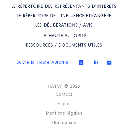
universitaires et scolaires Lyon St
LE RÉPERTOIRE DES REPRÉSENTANTS D’INTÉRÊTS
Etienne) │ De : 06/2019 à
LE RÉPERTOIRE DE L’INFLUENCE ÉTRANGÈRE
Rémunération ou gratification
:
LES DÉLIBÉRATIONS / AVIS
LA HAUTE AUTORITÉ
Année
Montant
Type
RESSOURCES / DOCUMENTS UTILES
2019
0 €
Net
2020
0 €
Net
2021
0 €
Net
Suivre la Haute Autorité
2022
0 €
Net
2023
0 €
Net
2024
0 €
Net
HATVP © 2026
Contact
Emploi
Mentions légales
Description
: Membre du Conseil
d'administration
Plan du site
[Activité conservée]