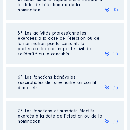
2021
22 834 €
Net
la date de l’élection ou de la
nomination
2022
12 976 €
Net
(0)
Néant
5° Les activités professionnelles
exercées à la date de l’élection ou de
la nomination par le conjoint, le
partenaire lié par un pacte civil de
solidarité ou le concubin
(1)
Activité professionnelle
: néant
6° Les fonctions bénévoles
Commentaire : retraité
susceptibles de faire naître un conflit
d’intérêts
(1)
Employeur
: néant
Description
: Co-référente
7° Les fonctions et mandats électifs
départementale
exercés à la date de l’élection ou de la
Commentaire : Démission en cours
nomination
(1)
Organisme
: Association Anticor