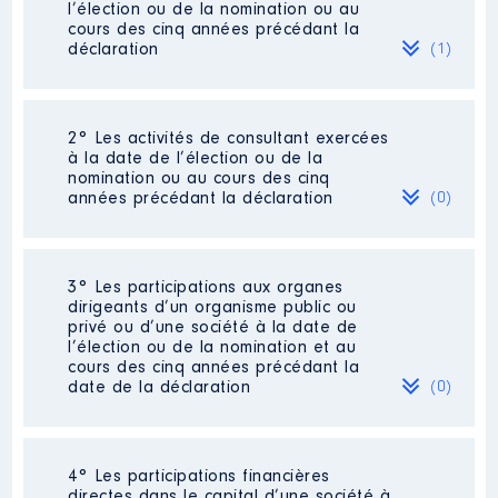
l’élection ou de la nomination ou au
cours des cinq années précédant la
déclaration
(1)
2° Les activités de consultant exercées
Description
: Secrétaire
à la date de l’élection ou de la
Commentaire : Démission le
nomination ou au cours des cinq
22/06/2022
années précédant la déclaration
(0)
Employeur
: Maître Jacques
DEMAY │ De : 03/2016 à 06/2022
Néant
3° Les participations aux organes
Rémunération ou gratification
dirigeants d’un organisme public ou
:
privé ou d’une société à la date de
l’élection ou de la nomination et au
cours des cinq années précédant la
Année
Montant
Type
date de la déclaration
(0)
2016
17 288 €
Net
2017
21 677 €
Net
2018
21 859 €
Net
Néant
2019
22 539 €
Net
4° Les participations financières
2020
23 452 €
Net
directes dans le capital d’une société à