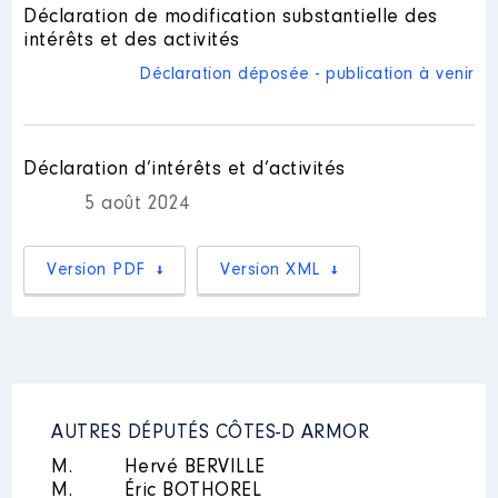
Nom
: Morgane LE BARS
Déclaration de modification substantielle des
intérêts et des activités
Description des autres activités
professionnelles exercées :
Déclaration déposée - publication à venir
attachée parlementaire
│ Employeur
: néant
Déclaration d’intérêts et d’activités
Nom
: Jean BRICHET
5 août 2024
Description des autres activités
professionnelles exercées :
attaché parlementaire
│ Employeur :
Version PDF
Version XML
Carré Magique Lannion
Commentaire : [Données non publiées]
ouvreur au Carré Magique
AUTRES DÉPUTÉS CÔTES-D ARMOR
M.
Hervé BERVILLE
M.
Éric BOTHOREL