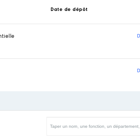
Date de dépôt
tielle
D
D