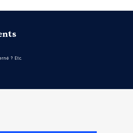
ents
rné ? Etc.