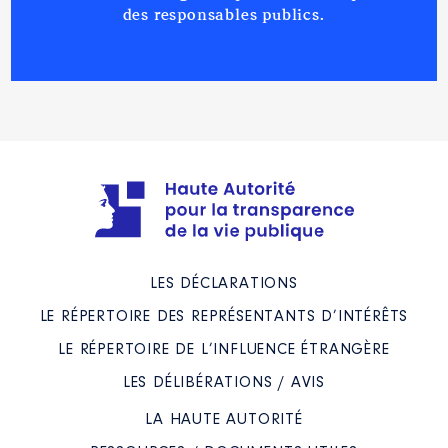
des responsables publics.
│ De : 07/2021 à 04/2024
Rémunération ou gratification
:
Année
Montant
Type
2021
0 €
Net
2022
0 €
Net
2023
0 €
Net
2024
0 €
Net
LES DÉCLARATIONS
LE RÉPERTOIRE DES REPRÉSENTANTS D’INTÉRÊTS
LE RÉPERTOIRE DE L’INFLUENCE ÉTRANGÈRE
Description
: Membre du CA
LES DÉLIBÉRATIONS / AVIS
Organisme
: Association
Clevacances Gers Landes en
LA HAUTE AUTORITÉ
Gascogne │ De : 07/2021 à