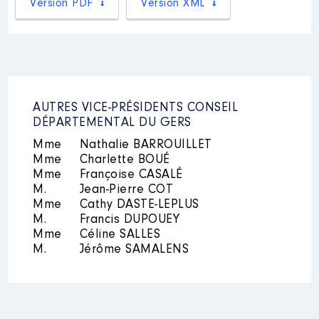
Version PDF
Version XML
Organisme
: Foyer Ludovic
Lapeyrere │ De : 01/2015 à
06/2021
Rémunération ou gratification
:
AUTRES VICE-PRÉSIDENTS CONSEIL
Année
Montant
Type
DÉPARTEMENTAL DU GERS
Mme
Nathalie BARROUILLET
2015
0 €
Net
2016
0 €
Net
Mme
Charlette BOUÉ
2017
0 €
Net
Mme
Françoise CASALÉ
2018
0 €
Net
M.
Jean-Pierre COT
2019
0 €
Net
Mme
Cathy DASTE-LEPLUS
2020
0 €
Net
M.
Francis DUPOUEY
2021
0 €
Net
Mme
Céline SALLES
M.
Jérôme SAMALENS