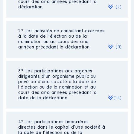
cours des cinq années précédant la
déclaration
(2)
2° Les activités de consultant exercées
Description
: Contrôleur
à la date de l’élection ou de la
Commentaire : Pour 2021
nomination ou au cours des cinq
situation arrêtée au 01/07/21
années précédant la déclaration
(0)
Employeur
: DDFIP du Gers │
De : 01/2015 à 09/2022
Néant
3° Les participations aux organes
Rémunération ou gratification
dirigeants d’un organisme public ou
:
privé ou d’une société à la date de
l’élection ou de la nomination et au
cours des cinq années précédant la
Année
Montant
Type
date de la déclaration
(14)
2015
21 884 €
Net
2016
21 349 €
Net
2017
25 063 €
Net
2018
20 084 €
Net
4° Les participations financières
Description
: President
2019
21 835 €
Net
directes dans le capital d’une société à
2020
26 175 €
Net
la date de l’élection ou de la