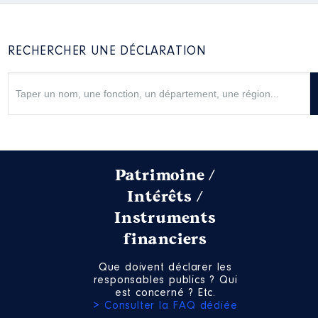
Description
: Membre du CA
Organisme
: SEM du circuit Paul
RECHERCHER UNE DÉCLARATION
Armagnac │ De : 07/2021 à
04/2024
Rémunération ou gratification
:
Année
Montant
Type
2021
0 €
Net
Patrimoine /
2022
0 €
Net
Intérêts /
2023
0 €
Net
2024
0 €
Net
Instruments
financiers
Que doivent déclarer les
responsables publics ? Qui
est concerné ? Etc.
> Consulter la FAQ dédiée
Description
: Président