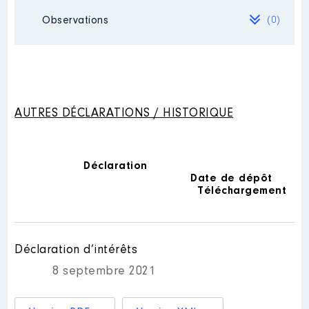
au 31/12/2023 par arreté
Observations
(0)
préfectoral d’avril 2024.
Mandat
: Conseiller
départemental │ de : 01/2015 à
Organisme
: Syndicat mixte
06/2021
Nogaropole │ De : 07/2021 à
Commentaire : VP à compter du
Néant
12/2023
01/06/2015
Rémunération ou gratification
Rémunération ou gratification
:
AUTRES DÉCLARATIONS / HISTORIQUE
:
Année
Montant
Type
Année
Montant
Type
Déclaration
2021
4 984 €
Net
2015
18 620 €
Net
Date de dépôt
2022
7 607 €
Net
2016
19 800 €
Net
Téléchargement
2023
7 796 €
Net
2017
21 851 €
Net
2018
20 592 €
Net
2019
20 700 €
Net
2020
20 700 €
Net
Déclaration d’intérêts
2021
10 350 €
Net
8 septembre 2021
Description
: President