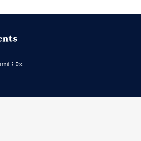
ents
rné ? Etc.