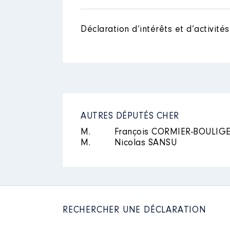
Nom
: LOPES Magnuson
Déclaration d’intérêts et d’activités
Description des autres activité
Mandat
: Député du Cher │ de 
Employeur : Collaborateur parlem
Rémunération ou gratificatio
Année
Montant
2022
35 961 €
2023
74 993 €
AUTRES DÉPUTÉS CHER
2024
37 929 €
M.
François CORMIER-BOULIG
M.
Nicolas SANSU
RECHERCHER UNE DÉCLARATION