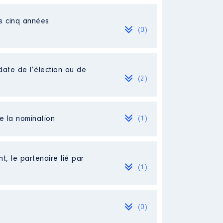
es cinq années
(0)
date de l’élection ou de
(2)
de la nomination
(1)
[Activité conservée]
 2023. Cette fonction est
t, le partenaire lié par
été LOSANJE à hauteur de 1 82%.
(1)
(0)