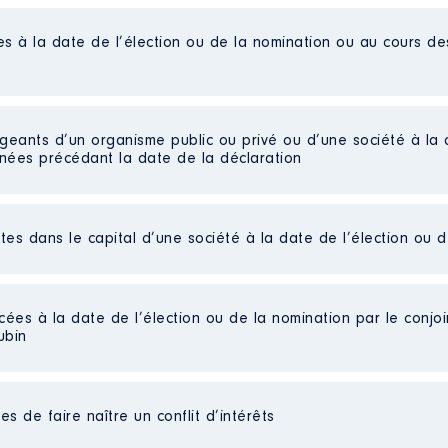
es à la date de l’élection ou de la nomination ou au cours d
igeants d’un organisme public ou privé ou d’une société à la 
nnées précédant la date de la déclaration
ctes dans le capital d’une société à la date de l’élection ou 
 d'administration
eil d'administration de cette association loi 1901 le 13 mars
cées à la date de l’élection ou de la nomination par le conjoin
es de Lignières │ De : 03/2023 à
es] En juin 2024 HDKL a pris une participation dans la soci
ubin
n
:
rts détenues : 250 │ Pourcentage du capital détenu : 25 %
au cours de l’année précédente
: Aucune
sable du pôle [Données non publiées]
Type
s de faire naître un conflit d’intérêts
eil
: Non
Bourges
Net