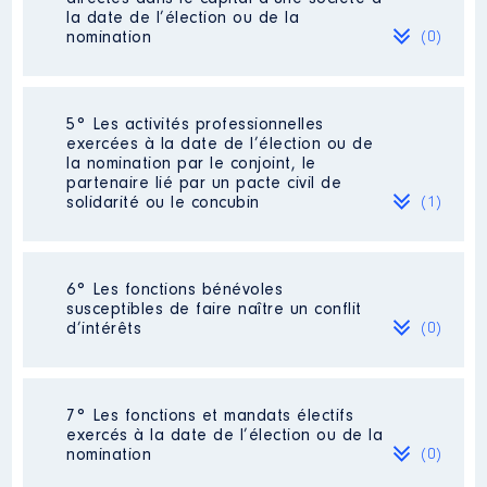
la date de l’élection ou de la
nomination
(0)
Description
: Commerciale
Employeur
: S FRANCE │ De :
Néant
09/2020 à 07/2023
5° Les activités professionnelles
exercées à la date de l’élection ou de
Rémunération ou gratification
la nomination par le conjoint, le
:
partenaire lié par un pacte civil de
solidarité ou le concubin
(1)
Année
Montant
Type
2020
4 830 €
Net
Activité professionnelle
: Frigoriste
6° Les fonctions bénévoles
2021
13 253 €
Net
susceptibles de faire naître un conflit
2022
5 549 €
Net
Employeur
: Auto-entrepreneur
d’intérêts
(0)
2023
6 363 €
Net
Néant
7° Les fonctions et mandats électifs
exercés à la date de l’élection ou de la
nomination
(0)