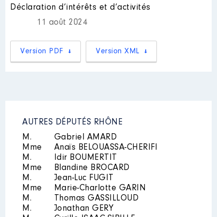
Shonen Jump)
│ Employeur : auto-
Déclaration d’intérêts et d’activités
entrepreneur
11 août 2024
Version PDF
Version XML
AUTRES DÉPUTÉS RHÔNE
M.
Gabriel AMARD
Mme
Anaïs BELOUASSA-CHERIFI
M.
Idir BOUMERTIT
Mme
Blandine BROCARD
M.
Jean-Luc FUGIT
Mme
Marie-Charlotte GARIN
M.
Thomas GASSILLOUD
M.
Jonathan GERY