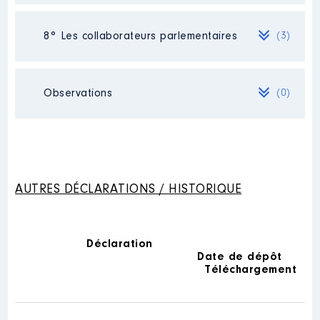
Néant
8° Les collaborateurs parlementaires
(3)
Nom
: Bouzon Tim
Observations
(0)
│ Employeur : néant
Néant
Nom
: Gangand Mathis
AUTRES DÉCLARATIONS / HISTORIQUE
│ Employeur : néant
Déclaration
Nom
: Patard Florian
Date de dépôt
Téléchargement
Description des autres activités
professionnelles exercées : Vente
à distance (boutique en ligne
d'importation du Japon de Weekly