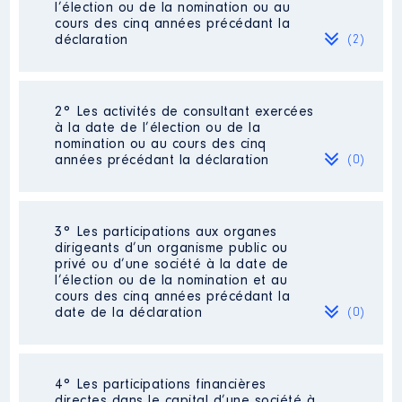
l’élection ou de la nomination ou au
cours des cinq années précédant la
déclaration
(2)
2° Les activités de consultant exercées
Description
: Assistante
à la date de l’élection ou de la
administrative
nomination ou au cours des cinq
années précédant la déclaration
(0)
Employeur
: IHL │ De : 06/2018
à 09/2018
Rémunération ou gratification
Néant
3° Les participations aux organes
:
dirigeants d’un organisme public ou
privé ou d’une société à la date de
l’élection ou de la nomination et au
Année
Montant
Type
cours des cinq années précédant la
date de la déclaration
(0)
2018
2 549 €
Net
Néant
4° Les participations financières
directes dans le capital d’une société à