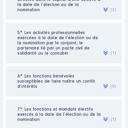
associé
[Activité conservée]
la date de l’élection ou de la
Commentaire : Tous les montants
nomination
(2)
sont en brut. A ce jour, le revenu
agricole pas encore connu pour
l'année 2023. En 1989, installation
en tant qu'exploitant agricole
Société
: S.C.O.P. S.A. ARDELAINE
5° Les activités professionnelles
répartition revenus agricole :
exercées à la date de l’élection ou de
Olivier JACQUIN : 60% [Données
Evaluation
: 2000 € │ Nombre de
la nomination par le conjoint, le
non publiées] : 40%
parts détenues : 125
partenaire lié par un pacte civil de
solidarité ou le concubin
(1)
Organisme
: SCEA [Données non
Rémunération ou gratification au
publiées] │ De : 01/2017 à
cours de l’année précédente
:
10/2023
110,18€ brut pour l'exercice 2022.
Activité professionnelle
:
Rémunération ou gratification
6° Les fonctions bénévoles
Contrôle d'une activité de conseil
:
exploitante agricole
:
susceptibles de faire naître un conflit
Non
Commentaire : [Données non publiées]
d’intérêts
(0)
Employeur
: néant
Année
Montant
Type
Société
: SCEA [Données non
2017
14 237 €
Net
Néant
publiées]
7° Les fonctions et mandats électifs
2018
5 666 €
Net
Commentaire : l'évaluation de la
exercés à la date de l’élection ou de la
2019
0 €
Net
participation financière ainsi que la
nomination
(1)
2020
0 €
Net
rémunération sont de l'année 2022, les
2021
29 411 €
Net