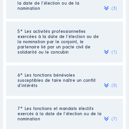
la date de l’élection ou de la
Organisme
: DEWEZ SARL │ De :
nomination
(3)
12/2021 à
Rémunération ou gratification
:
Société
: DEWEZ SARL
5° Les activités professionnelles
exercées à la date de l’élection ou de
Evaluation
: 5000 € │ Nombre de
la nomination par le conjoint, le
Année
Montant
Type
parts détenues : 57
partenaire lié par un pacte civil de
solidarité ou le concubin
(1)
2021
0 €
Net
Rémunération ou gratification au
2022
0 €
Net
cours de l’année précédente
: 0
2023
0 €
Net
Activité professionnelle
: Néant
6° Les fonctions bénévoles
Commentaire : Gérante [Données non
susceptibles de faire naître un conflit
Société
: SCI [Données non publiées]
publiées] de la SARLE DEWEZ
d’intérêts
(0)
[Données non publiées]
Evaluation
: 21000 € │ Nombre de
parts détenues : 30 │ Pourcentage du
Employeur
: retraitée
capital détenu : 30 %
Néant
Description
: Gérant
7° Les fonctions et mandats électifs
Rémunération ou gratification au
exercés à la date de l’élection ou de la
Organisme
: Dewez Recyclage
cours de l’année précédente
: 0
nomination
(7)
08 │ De : 01/2015 à 06/2018