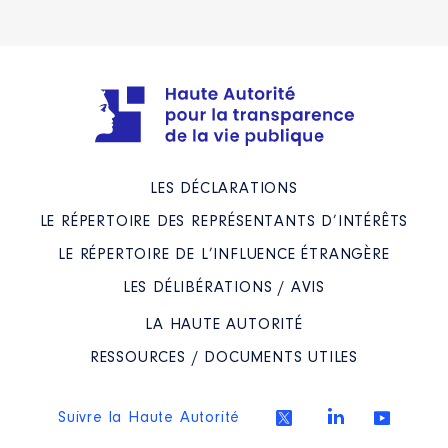
2020
0 €
Net
Départemental du Nord │ de :
07/2021 à
Rémunération ou gratification
:
Année
Montant
Type
Description
: associé
2021
13 674 €
Net
Organisme
: SARL DEWEZ │ De :
LES DÉCLARATIONS
01/2017 à 11/2021
LE RÉPERTOIRE DES REPRÉSENTANTS D’INTÉRÊTS
Rémunération ou gratification
LE RÉPERTOIRE DE L’INFLUENCE ÉTRANGÈRE
:
LES DÉLIBÉRATIONS / AVIS
Année
Montant
Type
LA HAUTE AUTORITÉ
2017
0 €
Net
RESSOURCES / DOCUMENTS UTILES
2018
0 €
Net
2019
0 €
Net
2020
0 €
Net
Suivre la Haute Autorité
2021
0 €
Net