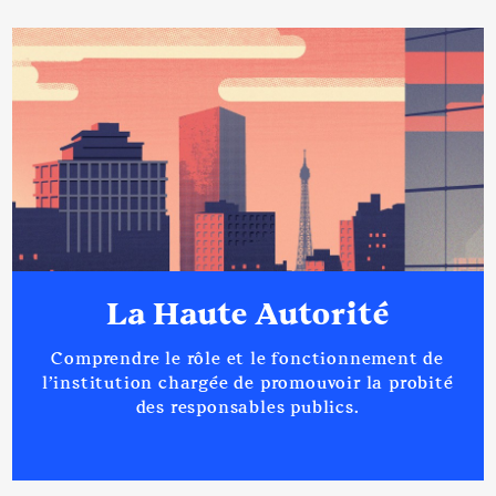
:
Année
Montant
Type
2020
0 €
Net
Mandat
: Vice Président du
SMAECEA │ de : 01/2021 à
Rémunération ou gratification
:
Description
: vice président
Année
Montant
Type
La Haute Autorité
Organisme
: SCOT Sambre
2021
2 041 €
Net
Avesnois │ De : 09/2020 à
Comprendre le rôle et le fonctionnement de
Rémunération ou gratification
l’institution chargée de promouvoir la probité
:
des responsables publics.
Année
Montant
Type
Mandat
: Vice Président Conseil