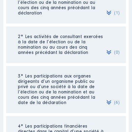
l’élection ou de la nomination ou au
cours des cinq années précédant la
déclaration
(1)
2° Les activités de consultant exercées
Description
: Masseur
à la date de l’élection ou de la
Kinésithérapeute
nomination ou au cours des cinq
[Activité conservée]
années précédant la déclaration
(0)
Commentaire : Etant en activité
libérale je ne connais pas encore
le montant de mon bénéfice pour
2024.
Néant
3° Les participations aux organes
dirigeants d’un organisme public ou
Employeur
: activité libérale │
privé ou d’une société à la date de
De : 01/2019 à
l’élection ou de la nomination et au
cours des cinq années précédant la
Rémunération ou gratification
date de la déclaration
(6)
:
Année
Montant
Type
4° Les participations financières
Description
: Membre du Conseil
2019
46 961 €
Net
directes dans le capital d’une société à