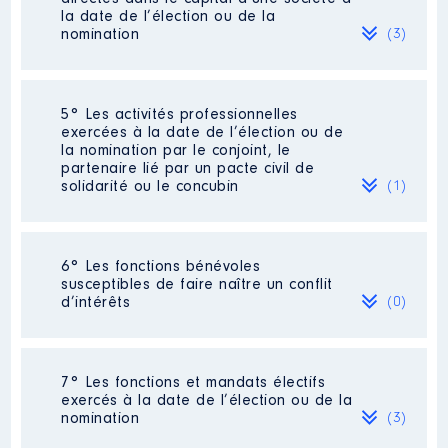
d'Administration
2020
28 941 €
Net
la date de l’élection ou de la
[Activité conservée]
2021
46 502 €
Net
nomination
(3)
Commentaire : Je resterai
2022
800 €
Net
membre du conseil
2023
1 900 €
Net
d'administration en abandonnant
2024
0 €
Net
la présidence
Société
: SCI [Données non publiées]
5° Les activités professionnelles
exercées à la date de l’élection ou de
Organisme
: ETAPES │ De :
Evaluation
: 1563 € │ Nombre de
la nomination par le conjoint, le
07/2022 à
parts détenues : 1 │ Pourcentage du
partenaire lié par un pacte civil de
capital détenu : 1 %
solidarité ou le concubin
(1)
Rémunération ou gratification
:
Rémunération ou gratification au
cours de l’année précédente
: 267
en 2021
Activité professionnelle
: Auto-
Année
Montant
Type
6° Les fonctions bénévoles
entrepreneur en location de meublés
susceptibles de faire naître un conflit
Contrôle d'une activité de conseil
:
2022
0 €
Net
d’intérêts
(0)
Non
Employeur
: Lui même
2023
0 €
Net
2024
0 €
Net
Néant
Société
: SISA Authume Santé
7° Les fonctions et mandats électifs
exercés à la date de l’élection ou de la
Evaluation
: 15 € │ Nombre de parts
nomination
(3)
détenues : 3