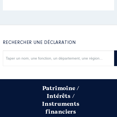
Année
Montant
Type
2022
38 341 €
Net
2023
73 698 €
Net
Description
: membre du CA
2024
37 278 €
Net
[Activité conservée]
Organisme
: Office Municipal
des Sports │ De : 07/2022 à
Rémunération ou gratification
RECHERCHER UNE DÉCLARATION
:
Année
Montant
Type
2022
0 €
Net
2023
0 €
Net
2024
0 €
Net
Patrimoine /
Intérêts /
Instruments
financiers