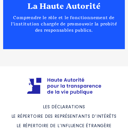
01/2021
La Haute Autorité
Rémunération ou gratification
Comprendre le rôle et le fonctionnement de
:
l’institution chargée de promouvoir la probité
des responsables publics.
Année
Montant
Type
2019
0 €
Net
2020
0 €
Net
2021
0 €
Net
LES DÉCLARATIONS
LE RÉPERTOIRE DES REPRÉSENTANTS D’INTÉRÊTS
LE RÉPERTOIRE DE L’INFLUENCE ÉTRANGÈRE