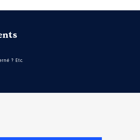
ents
rné ? Etc.