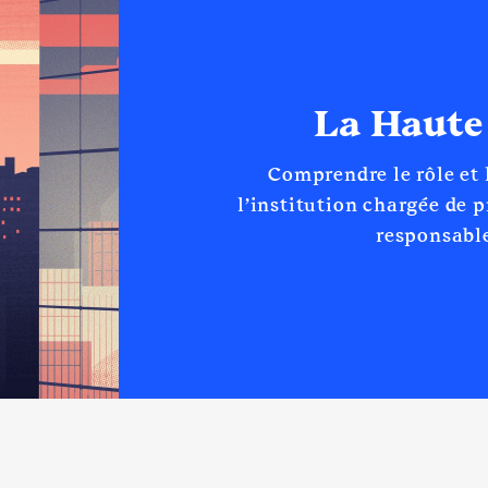
e du parti "Les Républicains" │ De : 06/2023 à
n
:
Type
La Haute
Net
Net
Comprendre le rôle et
l’institution chargée de 
responsable
 d'administration
022 à 06/2024
n
:
Type