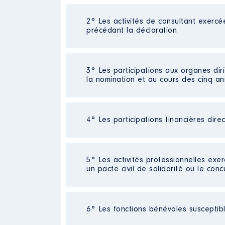
2° Les activités de consultant exercé
Description
: Ministre de l'agri
précédant la déclaration
Employeur
: Ministère public │
Rémunération ou gratificatio
Néant
3° Les participations aux organes dir
la nomination et au cours des cinq a
Année
Montant
2024
20 259 €
4° Les participations financières dire
Description
: PRESIDENTE DE L
Organisme
: CONSEIL NATIONA
Néant
5° Les activités professionnelles exer
Rémunération ou gratificatio
un pacte civil de solidarité ou le conc
Description
: Ministre de l'agri
Année
Montant
Commentaire : [Données non pub
Activité professionnelle
: Retrait
2021
0 €
6° Les fonctions bénévoles susceptible
Employeur
: Ministère public │
2022
0 €
Employeur
: Retraité