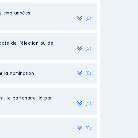
es cinq années
(0)
date de l’élection ou de
(5)
de la nomination
(0)
t, le partenaire lié par
(1)
(0)