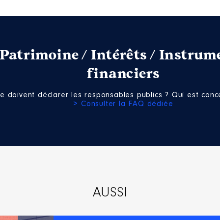
terim
Patrimoine / Intérêts / Instrum
erim du parti "Les Républicains" │ De : 06/2022 à 06/2023
financiers
n
:
e doivent déclarer les responsables publics ? Qui est conce
Type
> Consulter la FAQ dédiée
Net
Net
AUSSI
l