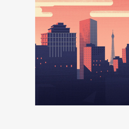
Organisme
: Secrétaire général
Rémunération ou gratificatio
Année
Montant
2023
0 €
2024
0 €
Description
: Membre du conseil
Organisme
: ANCT │ De : 09/2
Rémunération ou gratificatio
Année
Montant