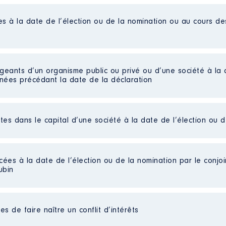
es à la date de l’élection ou de la nomination ou au cours d
culture de la souveraineté alimentaire et de la forêt
 De : 09/2024 à 12/2024
n
:
igeants d’un organisme public ou privé ou d’une société à la 
nnées précédant la date de la déclaration
Type
Net
ctes dans le capital d’une société à la date de l’élection ou 
A COMMISSION PERMANENTE [Données non publiées]
L DE LA MONTAGNE │ De : 03/2021 à 08/2024
cées à la date de l’élection ou de la nomination par le conjoin
n
:
ubin
culture et de la souveraineté alimentaire
Type
liées]
é
Net
s de faire naître un conflit d’intérêts
 De : 12/2024 à 10/2025
Net