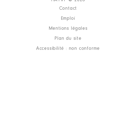
HATVP © 2026
Properties │ De : 06/2015 à
Contact
Rémunération ou gratification
:
Emploi
Mentions légales
Année
Montant
Type
Plan du site
2015
0 €
Net
Accessibilité : non conforme
2016
0 €
Net
2017
0 €
Net
2018
0 €
Net
2019
0 €
Net
2020
0 €
Net
2021
0 €
Net
Description
: Administrateur
Commentaire : Administrateur de
la nouvelle Société d'économie