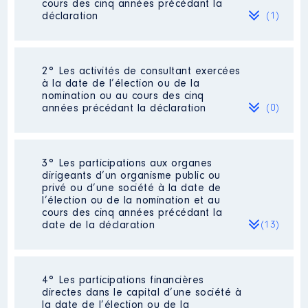
cours des cinq années précédant la
déclaration
(1)
2° Les activités de consultant exercées
Description
: Chargé de mission
à la date de l’élection ou de la
Commentaire : activité salariée
nomination ou au cours des cinq
en cours exercée en CDI à temps
années précédant la déclaration
(0)
partiel (7h/35). [Données non
publiées]
Employeur
: Région Normandie │
Néant
3° Les participations aux organes
De : 03/2016 à
dirigeants d’un organisme public ou
privé ou d’une société à la date de
Rémunération ou gratification
l’élection ou de la nomination et au
:
cours des cinq années précédant la
date de la déclaration
(13)
Année
Montant
Type
2016
8469 €
Net
2017
10 260 €
Net
4° Les participations financières
Description
: Président du
2018
10 257 €
Net
directes dans le capital d’une société à
Conseil d'administration
2019
10 302 €
Net
la date de l’élection ou de la