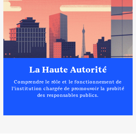
Dieppe-Maritime) le 5 octobre
2017
Organisme
: SEMAD │ De :
04/2014 à 10/2017
Rémunération ou gratification
:
Année
Montant
Type
La Haute Autorité
2014
0 €
Net
2015
0 €
Net
2016
0 €
Net
Comprendre le rôle et le fonctionnement de
2017
0 €
Net
l’institution chargée de promouvoir la probité
des responsables publics.
Description
: Habitat social
Commentaire : Membre du