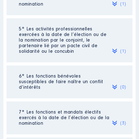
Commentaire : [Données non
2020
10 298 €
Net
nomination
(1)
publiées]
2021
5 149 €
Net
Organisme
: Service
départemental d'incendie et de
Société
: Caisse locale du Crédit
5° Les activités professionnelles
secours de Seine-Maritime │ De :
Agricole Dieppe
exercées à la date de l’élection ou de
04/2015 à
Commentaire : 111 parts sociales à
la nomination par le conjoint, le
1,5€/part
partenaire lié par un pacte civil de
Rémunération ou gratification
solidarité ou le concubin
(1)
:
Evaluation
: 165 € │ Nombre de parts
détenues : 111
Année
Montant
Type
Rémunération ou gratification au
Activité professionnelle
:
6° Les fonctions bénévoles
cours de l’année précédente
:
Technicienne de laboratoire
2015
9668 €
Net
susceptibles de faire naître un conflit
Intérêts nets en 2020 : 2,22€
2016
14471 €
Net
d’intérêts
(0)
Employeur
: Centre Hospitalier de
2017
14 662 €
Net
Dieppe
2018
14 470 €
Net
2019
13 467 €
Net
Néant
2020
11 314 €
Net
7° Les fonctions et mandats électifs
2021
5 657 €
Net
exercés à la date de l’élection ou de la
nomination
(3)