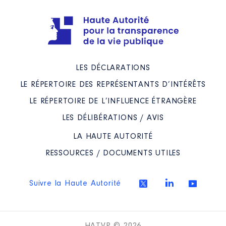
Conseil de Surveillance de Logéo
Organisme
: LOGEO Seine-
Estuaire │ De : 12/2019 à
Rémunération ou gratification
:
LES DÉCLARATIONS
LE RÉPERTOIRE DES REPRÉSENTANTS D’INTÉRÊTS
Année
Montant
Type
LE RÉPERTOIRE DE L’INFLUENCE ÉTRANGÈRE
2019
0 €
Net
2020
165 €
Net
LES DÉLIBÉRATIONS / AVIS
2021
0 €
Net
LA HAUTE AUTORITÉ
RESSOURCES / DOCUMENTS UTILES
Suivre la Haute Autorité
Description
: Vice-Président
Organisme
: Newhaven Port