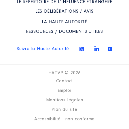
LE RÉPERTOIRE DE L’INFLUENCE ÉTRANGÈRE
Mandat
: VICE PRESIDENT DU
CD34 │ de : 06/2021 à
LES DÉLIBÉRATIONS / AVIS
Commentaire : NET IMPOSABLE
LA HAUTE AUTORITÉ
Rémunération ou gratification
:
RESSOURCES / DOCUMENTS UTILES
Année
Montant
Type
Suivre la Haute Autorité
2021
31 886 €
Net
2022
8 017 €
Net
HATVP © 2026
Contact
Emploi
Mentions légales
Mandat
: maire de florensac │
Plan du site
de : 03/2020 à
Accessibilité : non conforme
Rémunération ou gratification
: