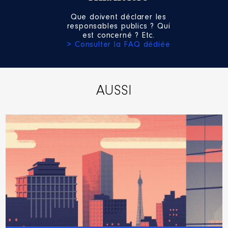
Que doivent déclarer les
responsables publics ? Qui
est concerné ? Etc.
> Consulter la FAQ dédiée
Mandat
: president de la CDAI │
de : 01/2016 à
Commentaire : NON REMUNERE
AUSSI
Rémunération ou gratification
:
Année
Montant
Type
2016
0 €
Net
2017
0 €
Net
2018
0 €
Net
2019
0 €
Net
2020
0 €
Net
2021
0 €
Net
2022
0 €
Net