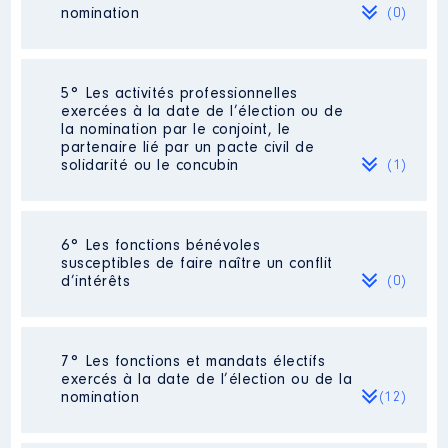
nomination
(0)
Néant
5° Les activités professionnelles
exercées à la date de l’élection ou de
la nomination par le conjoint, le
partenaire lié par un pacte civil de
solidarité ou le concubin
(1)
Activité professionnelle
: adjoint
6° Les fonctions bénévoles
administratif
susceptibles de faire naître un conflit
d’intérêts
(0)
Employeur
: sdis 34
Néant
7° Les fonctions et mandats électifs
exercés à la date de l’élection ou de la
nomination
(12)