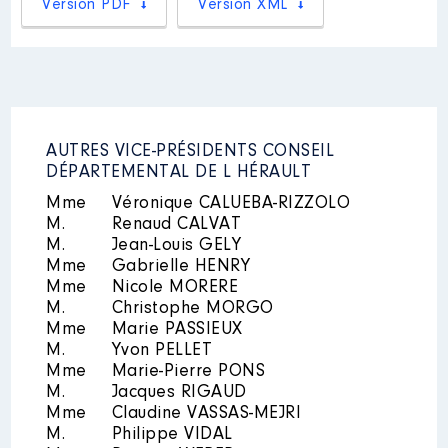
Version PDF
Version XML
Mandat
: PRESIDENT ADIL 34 │
de : 01/2016 à
Commentaire : NON REMUNERE
Rémunération ou gratification
:
AUTRES VICE-PRÉSIDENTS CONSEIL
DÉPARTEMENTAL DE L HÉRAULT
Année
Montant
Type
Mme
Véronique CALUEBA-RIZZOLO
2016
0 €
Net
M.
Renaud CALVAT
2017
0 €
Net
M.
Jean-Louis GELY
2018
0 €
Net
Mme
Gabrielle HENRY
2019
0 €
Net
Mme
Nicole MORERE
2020
0 €
Net
M.
Christophe MORGO
2021
0 €
Net
2022
0 €
Net
Mme
Marie PASSIEUX
M.
Yvon PELLET
Mme
Marie-Pierre PONS
M.
Jacques RIGAUD
Mme
Claudine VASSAS-MEJRI
M.
Philippe VIDAL