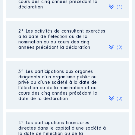
cours des cinq années précédant la
déclaration
(1)
2° Les activités de consultant exercées
Description
: EMPLOYE
à la date de l’élection ou de la
Commentaire : 2022ENCOURS
nomination ou au cours des cinq
années précédant la déclaration
(0)
Employeur
: GRDF │ De :
01/2016 à
Rémunération ou gratification
Néant
3° Les participations aux organes
:
dirigeants d’un organisme public ou
privé ou d’une société à la date de
l’élection ou de la nomination et au
Année
Montant
Type
cours des cinq années précédant la
date de la déclaration
(0)
2016
22 722 €
Net
2017
25 729 €
Net
2018
20 588 €
Net
2019
19 730 €
Net
Néant
2020
20 789 €
Net
4° Les participations financières
2021
27 212 €
Net
directes dans le capital d’une société à
la date de l’élection ou de la
2022
7 574 €
Net