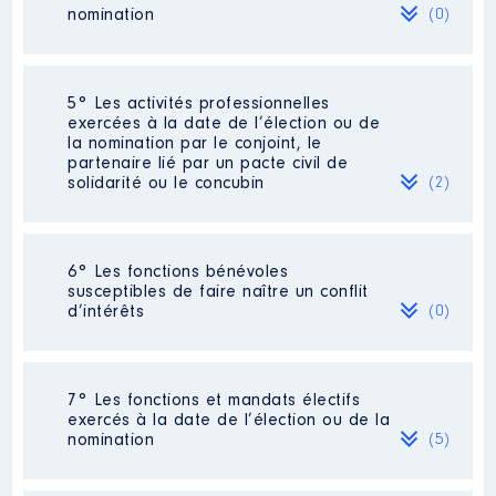
Organisme
: ASSAD │ De :
nomination
(0)
01/2015 à 06/2021
Rémunération ou gratification
:
Néant
5° Les activités professionnelles
exercées à la date de l’élection ou de
la nomination par le conjoint, le
Année
Montant
Type
partenaire lié par un pacte civil de
solidarité ou le concubin
(2)
2015
0 €
Net
2016
0 €
Net
2017
0 €
Net
2018
0 €
Net
Activité professionnelle
: Attaché
2019
0 €
Net
6° Les fonctions bénévoles
parlementaire
2020
0 €
Net
susceptibles de faire naître un conflit
d’intérêts
2021
0 €
Net
(0)
Employeur
: Anne Ventalon
Néant
7° Les fonctions et mandats électifs
Activité professionnelle
: Attaché
exercés à la date de l’élection ou de la
parlementaire
nomination
(5)
Employeur
: Mathieu Darnaud
Description
: Adminisratrice