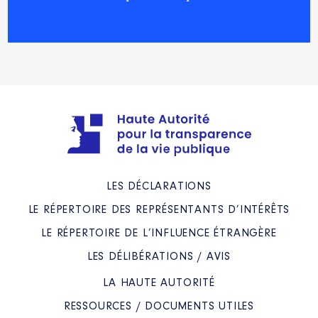
2020
3 599 €
Net
Année
Montant
Type
2021
3 343 €
Net
2021
0 €
Net
2022
0 €
Net
2023
0 €
Net
Description
: membre
LES DÉCLARATIONS
Organisme
: CNAS │ De :
LE RÉPERTOIRE DES REPRÉSENTANTS D’INTÉRÊTS
01/2021 à
LE RÉPERTOIRE DE L’INFLUENCE ÉTRANGÈRE
Rémunération ou gratification
LES DÉLIBÉRATIONS / AVIS
:
LA HAUTE AUTORITÉ
Année
Montant
Type
RESSOURCES / DOCUMENTS UTILES