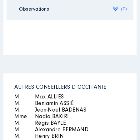
Néant
Observations
(0)
Organisme
: SAS groupe Pech
de l'Escale │ De : 03/2021 à
Rémunération ou gratification
Néant
:
Année
Montant
Type
2021
0 €
Net
2022
0 €
Net
2023
0 €
Net
AUTRES CONSEILLERS D OCCITANIE
M.
Max ALLIES
M.
Benjamin ASSIÉ
M.
Jean-Noël BADENAS
Mme
Nadia BAKIRI
Description
: gérante
M.
Régis BAYLE
M.
Alexandre BERMAND
Organisme
: SCI [Données non
M.
Henry BRIN
publiées] │ De : 01/2017 à