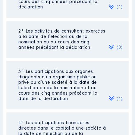
cours des cinq années précédant la
déclaration
(1)
2° Les activités de consultant exercées
Description
: Praticien
à la date de l’élection ou de la
Hospitalier
nomination ou au cours des cinq
années précédant la déclaration
(0)
Employeur
: Centre Hospitalier
de Béziers │ De : 07/2017 à
Rémunération ou gratification
Néant
3° Les participations aux organes
:
dirigeants d’un organisme public ou
privé ou d’une société à la date de
l’élection ou de la nomination et au
Année
Montant
Type
cours des cinq années précédant la
date de la déclaration
(4)
102 642
2017
Net
€
102 573
2018
Net
€
100 196
4° Les participations financières
2019
Net
Description
: gérante
€
directes dans le capital d’une société à
110 143
la date de l’élection ou de la