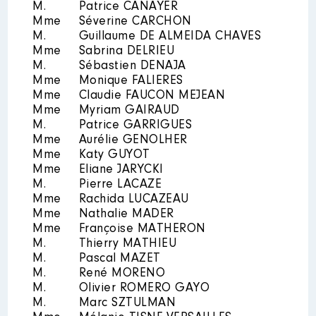
M.
Patrice CANAYER
Rémunération ou gratification
Mme
Séverine CARCHON
:
M.
Guillaume DE ALMEIDA CHAVES
Mme
Sabrina DELRIEU
M.
Sébastien DENAJA
Année
Montant
Type
Mme
Monique FALIERES
2017
0 €
Net
Mme
Claudie FAUCON MEJEAN
2018
0 €
Net
Mme
Myriam GAIRAUD
2019
0 €
Net
M.
Patrice GARRIGUES
2020
0 €
Net
Mme
Aurélie GENOLHER
2021
0 €
Net
Mme
Katy GUYOT
2022
0 €
Net
Mme
Eliane JARYCKI
2023
0 €
Net
M.
Pierre LACAZE
Mme
Rachida LUCAZEAU
Mme
Nathalie MADER
Mme
Françoise MATHERON
M.
Thierry MATHIEU
M.
Pascal MAZET
M.
René MORENO
Description
: gérante
M.
Olivier ROMERO GAYO
M.
Marc SZTULMAN
Organisme
: EARL ROMIEU │ De