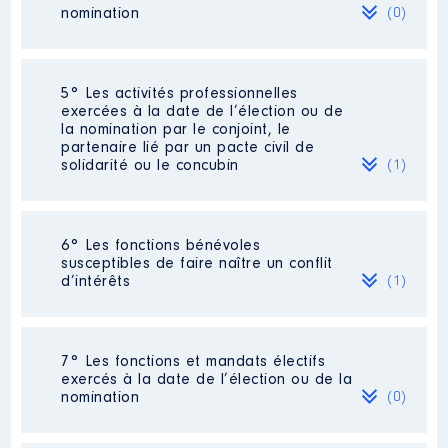
2020
Net
Organisme
: SARL domaine du
€
nomination
(0)
Pech de l'Escale │ De : 01/2017
102 267
2021
Net
à
€
100 119
2022
Net
Rémunération ou gratification
Néant
€
5° Les activités professionnelles
:
2023
0 €
Net
exercées à la date de l’élection ou de
la nomination par le conjoint, le
partenaire lié par un pacte civil de
Année
Montant
Type
solidarité ou le concubin
(1)
2017
0 €
Net
2018
0 €
Net
2019
0 €
Net
Activité professionnelle
: médecin
2020
0 €
Net
6° Les fonctions bénévoles
2021
0 €
Net
susceptibles de faire naître un conflit
Employeur
: Centre Hospitalier de
2022
0 €
Net
d’intérêts
(1)
Béziers
2023
0 €
Net
Description
: Vice présidente de la
7° Les fonctions et mandats électifs
FHF Occitanie
exercés à la date de l’élection ou de la
nomination
(0)
Organisme
: Fédération Hospitalière
de France
Description
: gérante