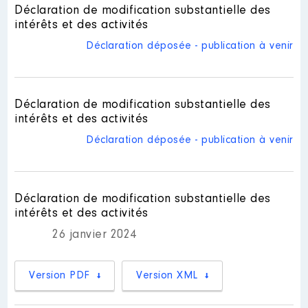
Nom
: Romain Etienne
Description
: Membre
Déclaration de modification substantielle des
Mandat
: Conseillère territoriale
intérêts et des activités
Description des autres activités
Organisme
: Association du Clos
de Paris Ouest La Défense │ de
professionnelles exercées :
du Pas Saint-Maurice │ De :
Déclaration déposée - publication à venir
: 06/2022 à
Collaborateur parlementaire en
01/2018 à 06/2020
Commentaire : [Données non
contrat d'alternant [Données non
publiées]
publiées]
│ Employeur : Néant
Rémunération ou gratification
:
Rémunération ou gratification
Déclaration de modification substantielle des
:
intérêts et des activités
Année
Montant
Type
Déclaration déposée - publication à venir
Année
Montant
Type
2018
0 €
Net
2019
0 €
Net
2022
2 849 €
Net
2020
0 €
Net
2023
2 430 €
Net
2024
0 €
Net
Déclaration de modification substantielle des
intérêts et des activités
26 janvier 2024
Version PDF
Version XML
Description
: Membre du bureau
Organisme
: IMEPS - Suresnes