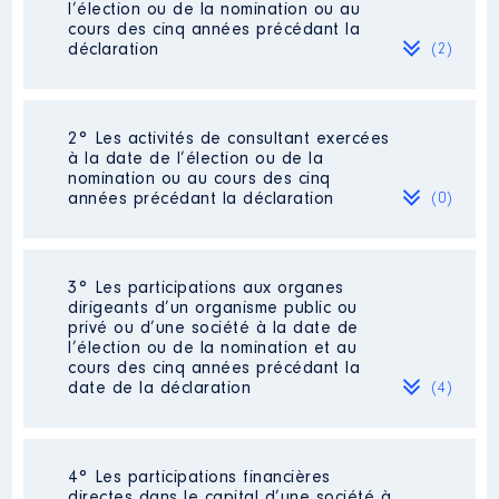
l’élection ou de la nomination ou au
cours des cinq années précédant la
déclaration
(2)
2° Les activités de consultant exercées
Description
: Chargée d'études
à la date de l’élection ou de la
Commentaire : J'ai occupé
nomination ou au cours des cinq
pendant un an un poste de
années précédant la déclaration
(0)
chargée d'études au Conseil
supérieur de la fonction publique
territoriale mis à disposition par
le Centre national de la fonction
Néant
3° Les participations aux organes
publique territoriale. [Données
dirigeants d’un organisme public ou
non publiées]
privé ou d’une société à la date de
l’élection ou de la nomination et au
Employeur
: Centre national de
cours des cinq années précédant la
la fonction publique territoriale │
date de la déclaration
(4)
De : 09/2022 à 09/2023
Rémunération ou gratification
:
4° Les participations financières
Description
: Administratrice
directes dans le capital d’une société à