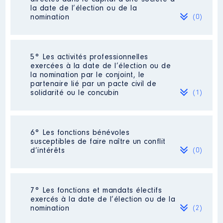
Commentaire : Nommée pendant
Année
Montant
Type
la date de l’élection ou de la
mon mandat de députée comme
nomination
(0)
représentante de mon groupe
2022
15 694 €
Net
parlementaire
2023
35 165 €
Net
Organisme
: LCP - La Chaine
Néant
5° Les activités professionnelles
Parlementaire │ De : 01/2018 à
exercées à la date de l’élection ou de
06/2022
la nomination par le conjoint, le
partenaire lié par un pacte civil de
Rémunération ou gratification
solidarité ou le concubin
(1)
:
Description
: Députée
Commentaire : Députée de la
Année
Montant
Type
4ème circonscription des Hauts-
Activité professionnelle
: Chef
6° Les fonctions bénévoles
de-Seine de juin 2017 à juin 2022
d'entreprise Administrateur de biens
2018
0 €
Net
susceptibles de faire naître un conflit
2019
0 €
Net
d’intérêts
Employeur
: Assemblée
(0)
Employeur
: Travailleur non salarié
2020
0 €
Net
nationale │ De : 01/2018 à
2021
0 €
Net
06/2022
2022
0 €
Net
Néant
Rémunération ou gratification
7° Les fonctions et mandats électifs
:
exercés à la date de l’élection ou de la
nomination
(2)