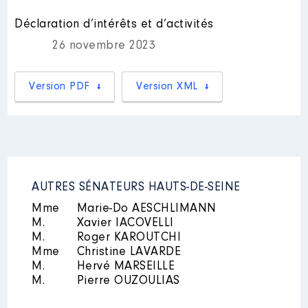
sport │ De : 01/2018 à 06/2020
Déclaration d’intérêts et d’activités
Rémunération ou gratification
26 novembre 2023
:
Année
Montant
Type
Version PDF
Version XML
2018
0 €
Net
2019
0 €
Net
2020
0 €
Net
AUTRES SÉNATEURS HAUTS-DE-SEINE
Mme
Marie-Do AESCHLIMANN
M.
Xavier IACOVELLI
M.
Roger KAROUTCHI
Mme
Christine LAVARDE
M.
Hervé MARSEILLE
M.
Pierre OUZOULIAS