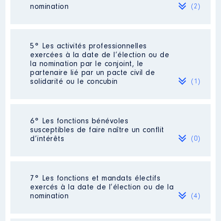
nomination
(2)
Organisme
: SIVOM │ De :
05/2020 à
Rémunération ou gratification
Société
: Groupement forestier
5° Les activités professionnelles
:
[Données non publiées]
exercées à la date de l’élection ou de
la nomination par le conjoint, le
Evaluation
: 32418 € │ Nombre de
partenaire lié par un pacte civil de
Année
Montant
Type
parts détenues : 1437 │ Pourcentage
solidarité ou le concubin
(1)
du capital détenu : 17 %
2020
0 €
Net
2021
0 €
Net
Rémunération ou gratification au
2022
0 €
Net
cours de l’année précédente
: 0
Activité professionnelle
:
6° Les fonctions bénévoles
responsable [Données non publiées]
susceptibles de faire naître un conflit
d’intérêts
(0)
Employeur
: Semences de France
Société
: SCI [Données non publiées]
Evaluation
: 35163 € │ Nombre de
Néant
parts détenues : 3010 │ Pourcentage
7° Les fonctions et mandats électifs
Description
: membre du CA
du capital détenu : 19 %
exercés à la date de l’élection ou de la
nomination
(4)
Organisme
: SIMAD │ De :
Rémunération ou gratification au
05/2020 à
cours de l’année précédente
: 0