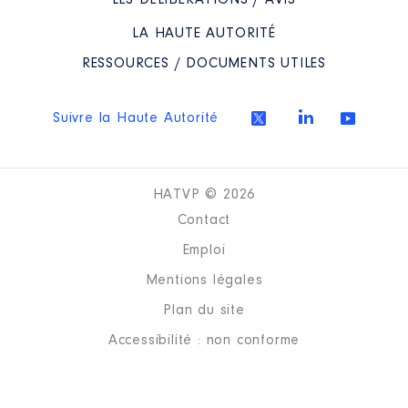
LES DÉLIBÉRATIONS / AVIS
LA HAUTE AUTORITÉ
Description
: membre du CA
Commentaire : je suis suppléante
RESSOURCES / DOCUMENTS UTILES
Organisme
: SMSO │ De :
07/2021 à
Suivre la Haute Autorité
Rémunération ou gratification
:
HATVP © 2026
Année
Montant
Type
Contact
2021
0 €
Net
Emploi
2022
0 €
Net
Mentions légales
Plan du site
Accessibilité : non conforme
Description
: membre du conseil
d'établissement