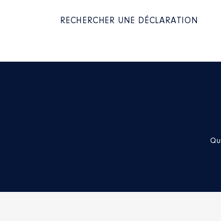
Année
Montant
2021
25 200 €
RECHERCHER UNE DÉCLARATION
2022
25 200 €
2023
12 600 €
Description
: Représentant de 
Organisme
: Syndicat Mixte de
Rémunération ou gratificatio
Année
Montant
2020
0 €
Qu
2021
0 €
2022
0 €
2023
0 €
2024
0 €
2025
0 €
2026
0 €