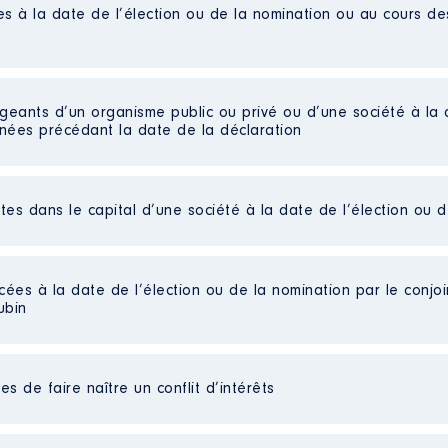
es à la date de l’élection ou de la nomination ou au cours d
igeants d’un organisme public ou privé ou d’une société à la 
nnées précédant la date de la déclaration
ctes dans le capital d’une société à la date de l’élection ou 
Conseil départemental
DES TRANSPORTS COLLECTIFS DE L OISE (SMTCO) │ De : 07/
cées à la date de l’élection ou de la nomination par le conjoin
n
:
ubin
Type
es non publiées]
Net
s de faire naître un conflit d’intérêts
ées]
Net
Net
Net