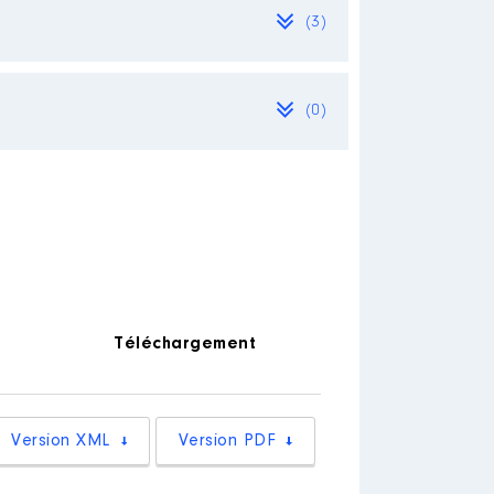
(3)
(0)
: 07/2021 à
Téléchargement
Version XML
Version PDF