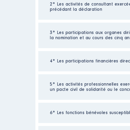
Néant
2° Les activités de consultant exercé
précédant la déclaration
Néant
3° Les participations aux organes dir
la nomination et au cours des cinq a
4° Les participations financières dire
Description
: Réprésentant du 
Organisme
: SYNDICAT MIXTE 
Néant
5° Les activités professionnelles exer
Rémunération ou gratificatio
un pacte civil de solidarité ou le conc
Année
Montant
Activité professionnelle
: [Donné
2021
0 €
6° Les fonctions bénévoles susceptible
Commentaire : [Données non publi
2022
0 €
2023
0 €
Employeur
: retraitée
2024
0 €