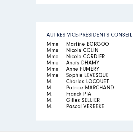
2026
0 €
Rémunération ou gratificatio
Année
Montant
AUTRES VICE-PRÉSIDENTS CONSEIL
2018
15 600 €
2019
15 600 €
Mme
Martine BORGOO
Description
: Représentant du 
2020
15 600 €
Mme
Nicole COLIN
2021
15 600 €
Organisme
: SYNDICAT MIXTE 
Mme
Nicole CORDIER
2022
15 600 €
Mme
Anaïs DHAMY
2023
15 600 €
Rémunération ou gratificatio
Mme
Anne FUMERY
Mme
Sophie LEVESQUE
M.
Charles LOCQUET
Année
Montant
M.
Patrice MARCHAND
2021
0 €
M.
Franck PIA
2022
0 €
M.
Gilles SELLIER
2023
0 €
M.
Pascal VERBEKE
Mandat
: vice-président du con
2024
0 €
2025
0 €
Rémunération ou gratificatio
2026
0 €