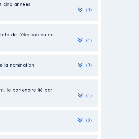
es cinq années
(0)
date de l’élection ou de
(4)
de la nomination
(0)
2021 à
t, le partenaire lié par
(1)
(0)