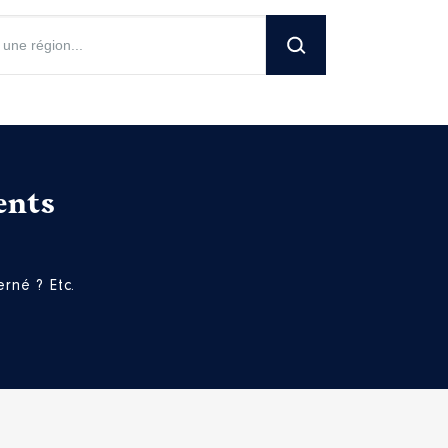
ents
rné ? Etc.