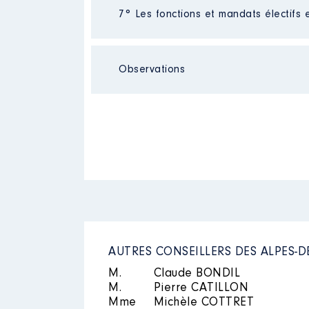
Néant
7° Les fonctions et mandats électifs 
Observations
Mandat
: MAIRE- VICE PDT EPCI
Commentaire : [Données non pub
Rémunération ou gratificatio
Néant
Année
Montant
2015
6 360 €
2016
6 360 €
2017
10 320 €
2018
10 320 €
2019
10 320 €
2020
10 320 €
AUTRES CONSEILLERS DES ALPES-
2021
2 810 €
M.
Claude BONDIL
M.
Pierre CATILLON
Mme
Michèle COTTRET