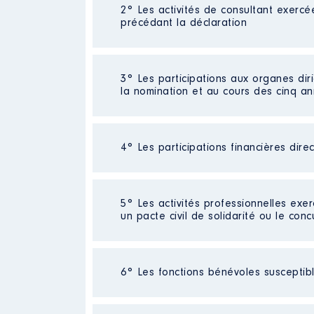
Néant
2° Les activités de consultant exercé
précédant la déclaration
Néant
3° Les participations aux organes dir
la nomination et au cours des cinq a
4° Les participations financières dire
Description
: SOINS INFIRMIER
Commentaire : Membre du CA
Organisme
: ssiad admr │ De :
Néant
5° Les activités professionnelles exer
un pacte civil de solidarité ou le conc
Rémunération ou gratificatio
Année
Montant
Activité professionnelle
: néant
6° Les fonctions bénévoles susceptible
2021
0 €
Employeur
: retraitée