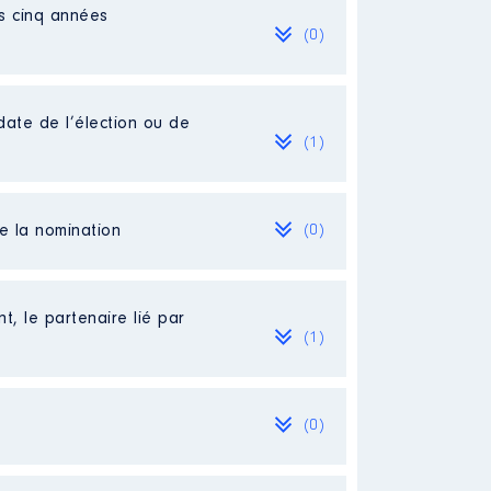
es cinq années
(0)
date de l’élection ou de
(1)
de la nomination
(0)
t, le partenaire lié par
(1)
(0)