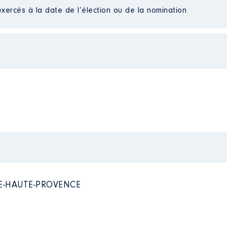
exercés à la date de l’élection ou de la nomination
 │ de : 03/2015 à 07/2021
liées]
n
:
Type
Net
Net
Net
Net
Net
Net
DE-HAUTE-PROVENCE
Net