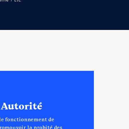
rné ? Etc.
1
0
 Autorité
 le fonctionnement de
promouvoir la probité des