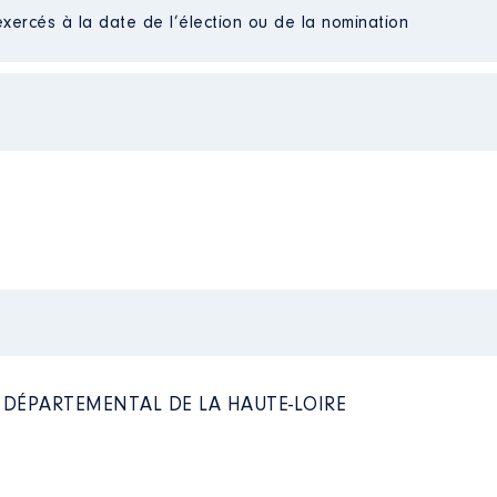
Net
exercés à la date de l’élection ou de la nomination
Net
Net
Net
 à 03/2021
n
:
Type
ence │ De : 05/2015 à 07/2021
Net
Net
n
:
Net
Net
Net
Type
Net
L DÉPARTEMENTAL DE LA HAUTE-LOIRE
Net
Net
Net
Net
Net
Net