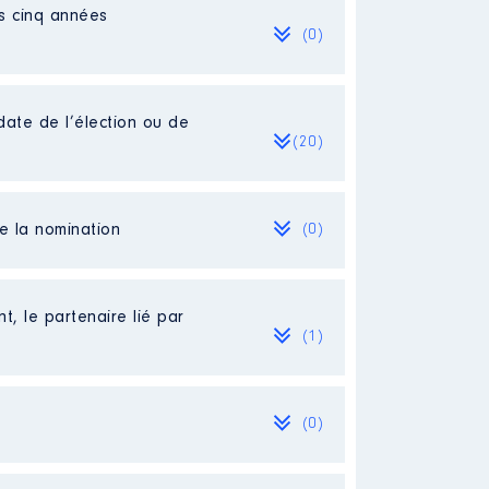
es cinq années
(0)
date de l’élection ou de
(20)
de la nomination
(0)
t, le partenaire lié par
(1)
(0)