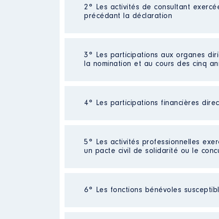
2° Les activités de consultant exercé
Description
: Technicien
précédant la déclaration
Commentaire : retraite a partir 
Employeur
: MEEDDM gestion ag
Néant
3° Les participations aux organes dir
Rémunération ou gratificatio
la nomination et au cours des cinq a
Année
Montant
2013
25200 €
4° Les participations financières dire
Description
: membre du ca
2014
25200 €
Commentaire : en cours
2015
26700 €
2016
26700 €
Organisme
: EPLE Laurent eyna
Néant
2017
21625 €
5° Les activités professionnelles exer
un pacte civil de solidarité ou le conc
Rémunération ou gratificatio
Année
Montant
Activité professionnelle
: [Donné
6° Les fonctions bénévoles susceptible
Commentaire : retraite [Données n
2015
0 €
2016
0 €
Employeur
: [Données non publiée
2017
0 €