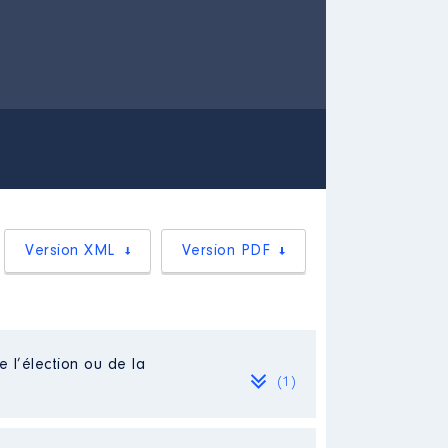
Version XML
Version PDF
e l’élection ou de la
(1)