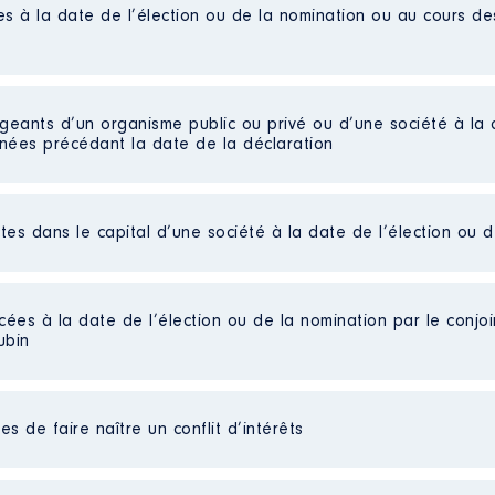
es à la date de l’élection ou de la nomination ou au cours d
de juin 2017
riculture │ De : 01/2013 à 05/2017
igeants d’un organisme public ou privé ou d’une société à la 
n
:
nnées précédant la date de la déclaration
Type
Net
ctes dans le capital d’une société à la date de l’élection ou 
Net
Net
Net
c le monastier │ De : 05/2015 à 09/2021
Net
cées à la date de l’élection ou de la nomination par le conjoin
ubin
n
:
Type
es non publiées]
s de faire naître un conflit d’intérêts
on publiées]
Net
Net
s]
Net