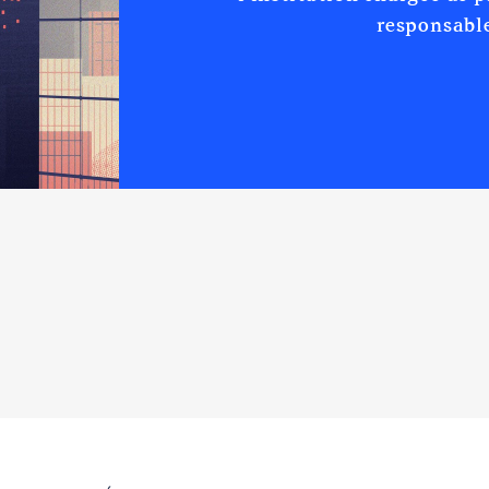
Net
Net
responsable
Net
Net
Net
Net
ire │ de : 07/2020 à
dominique le monastier │ De : 05/2015 à 09/2021
n
:
n
:
Type
Type
Net
Net
Net
Net
Net
Net
Net