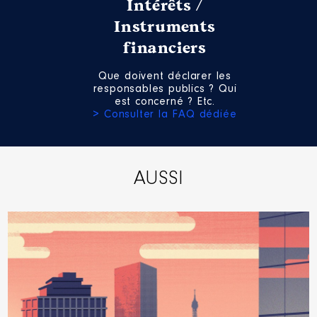
:
Intérêts /
Instruments
Année
Montant
Type
financiers
2016
0 €
Net
2017
0 €
Net
Que doivent déclarer les
responsables publics ? Qui
2018
0 €
Net
est concerné ? Etc.
2019
0 €
Net
> Consulter la FAQ dédiée
2020
0 €
Net
2021
0 €
Net
2022
0 €
Net
AUSSI
Description
: Société civile
immobilière
Commentaire : Je suis gérante
d'un SCI familiale qui ne possède
plus de biens immobiliers. Je
détiens 25 % des parts sociales