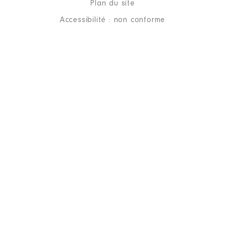
Plan du site
Accessibilité : non conforme
Description
: Bailleur social
Commentaire : Représentante du
département
Organisme
: ARIAL │ De :
07/2021 à
Rémunération ou gratification
:
Année
Montant
Type
2021
0 €
Net
2022
0 €
Net