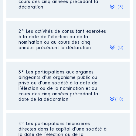
cours des cinq années précédant la
déclaration
(3)
2° Les activités de consultant exercées
Description
: Notaire assistante
à la date de l’élection ou de la
nomination ou au cours des cinq
Employeur
: SCP RURE │ De :
années précédant la déclaration
(0)
01/2011 à 10/2011
Rémunération ou gratification
:
Néant
3° Les participations aux organes
dirigeants d’un organisme public ou
privé ou d’une société à la date de
Année
Montant
Type
l’élection ou de la nomination et au
cours des cinq années précédant la
2011
23000 €
Net
date de la déclaration
(10)
4° Les participations financières
Description
: Présidente
directes dans le capital d’une société à
la date de l’élection ou de la