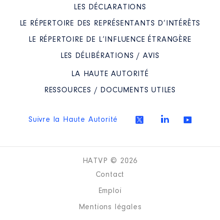
LES DÉCLARATIONS
LE RÉPERTOIRE DES REPRÉSENTANTS D’INTÉRÊTS
LE RÉPERTOIRE DE L’INFLUENCE ÉTRANGÈRE
Description
: société de
coopération
LES DÉLIBÉRATIONS / AVIS
Commentaire : Société de
coopération entre habitat 25 et
LA HAUTE AUTORITÉ
Néolia
RESSOURCES / DOCUMENTS UTILES
Organisme
: SACHA │ De :
07/2021 à
Suivre la Haute Autorité
Rémunération ou gratification
:
Année
Montant
Type
HATVP © 2026
Contact
2021
0 €
Net
2022
0 €
Net
Emploi
Mentions légales