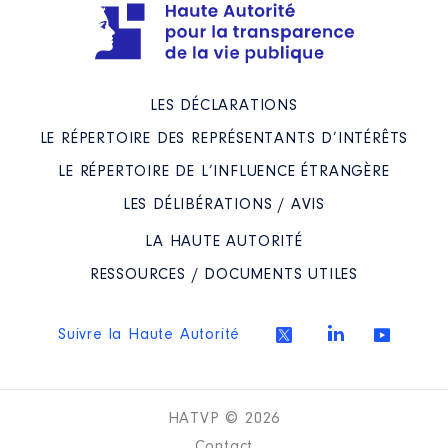
Rémunération ou gratification
:
Année
Montant
Type
LES DÉCLARATIONS
2017
27 263 €
Net
LE RÉPERTOIRE DES REPRÉSENTANTS D’INTÉRÊTS
LE RÉPERTOIRE DE L’INFLUENCE ÉTRANGÈRE
LES DÉLIBÉRATIONS / AVIS
LA HAUTE AUTORITÉ
Mandat
: Maire │ de : 01/2018 à
RESSOURCES / DOCUMENTS UTILES
12/2018
Commentaire : net
Rémunération ou gratification
Suivre la Haute Autorité
:
Année
Montant
Type
HATVP © 2026
2018
22 066 €
Net
Contact