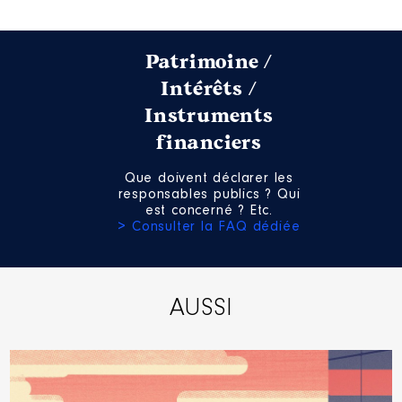
2016
27 631 €
Net
Patrimoine /
Intérêts /
Instruments
financiers
Mandat
: Maire │ de : 01/2017 à
12/2017
Commentaire : net
Que doivent déclarer les
responsables publics ? Qui
Rémunération ou gratification
est concerné ? Etc.
:
> Consulter la FAQ dédiée
Année
Montant
Type
AUSSI
2017
22 308 €
Net