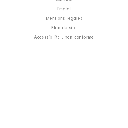
Emploi
Mentions légales
Plan du site
Accessibilité : non conforme
Mandat
: VP CC │ de : 01/2018
à 12/2018
Commentaire : net
Rémunération ou gratification
:
Année
Montant
Type
2018
7 628 €
Net