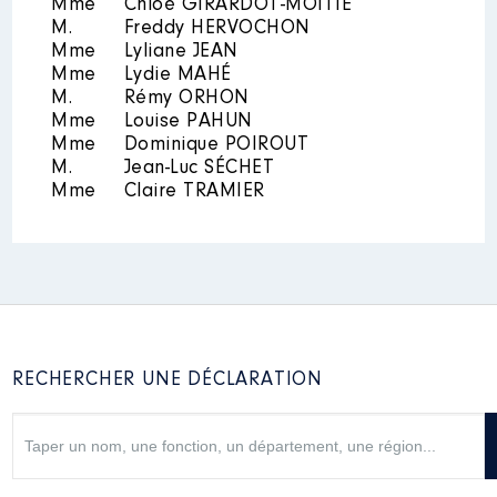
Mme
Chloé GIRARDOT-MOITIE
Rémunération ou gratification
M.
Freddy HERVOCHON
:
Mme
Lyliane JEAN
Mme
Lydie MAHÉ
Année
Montant
Type
M.
Rémy ORHON
Mme
Louise PAHUN
2016
9 557 €
Net
Mme
Dominique POIROUT
M.
Jean-Luc SÉCHET
Mme
Claire TRAMIER
Mandat
: conseillère
départementale │ de : 01/2016 à
12/2016
Commentaire : montant net
RECHERCHER UNE DÉCLARATION
Rémunération ou gratification
:
Année
Montant
Type