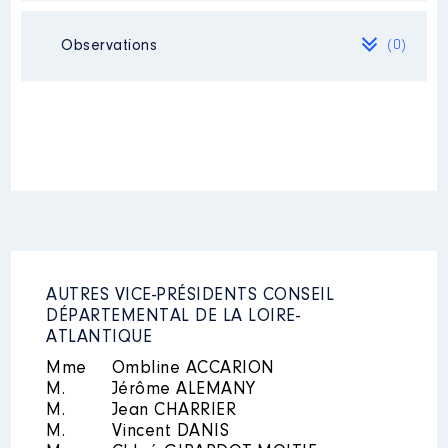
Observations
(0)
Mandat
: Maire │ de : 01/2016 à
12/2016
Commentaire : montant brut
Néant
Rémunération ou gratification
:
Année
Montant
Type
2016
25 782 €
Net
AUTRES VICE-PRÉSIDENTS CONSEIL
DÉPARTEMENTAL DE LA LOIRE-
ATLANTIQUE
Mme
Ombline ACCARION
Mandat
: VP CC │ de : 01/2016
M.
Jérôme ALEMANY
à 12/2016
M.
Jean CHARRIER
Commentaire : montant net
M.
Vincent DANIS