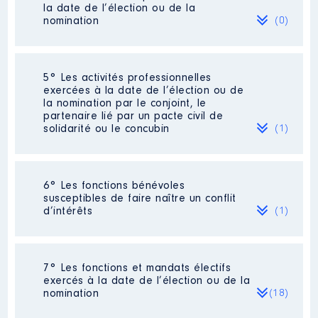
la date de l’élection ou de la
nomination
(0)
Néant
5° Les activités professionnelles
exercées à la date de l’élection ou de
la nomination par le conjoint, le
partenaire lié par un pacte civil de
solidarité ou le concubin
(1)
Activité professionnelle
: néant
6° Les fonctions bénévoles
Commentaire : Cessation d'activité
susceptibles de faire naître un conflit
anticipée
d’intérêts
(1)
Employeur
: TOTAL Energie,
Description
: Néant
7° Les fonctions et mandats électifs
exercés à la date de l’élection ou de la
Organisme
: néant
nomination
(18)