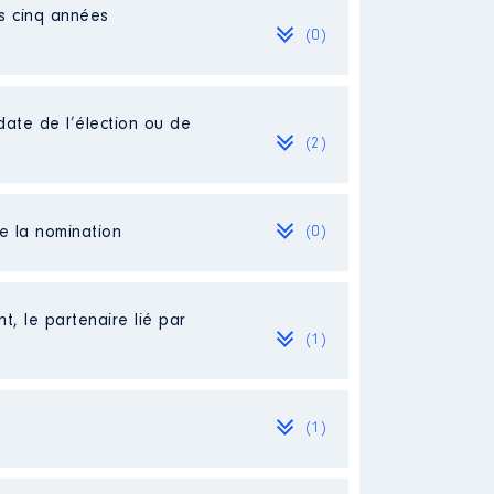
es cinq années
(0)
date de l’élection ou de
(2)
de la nomination
(0)
ure le 03 février 2023
Loire │ De : 07/2021 à 02/2023
t, le partenaire lié par
(1)
(1)