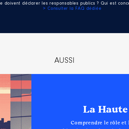
e doivent déclarer les responsables publics ? Qui est conce
> Consulter la FAQ dédiée
AUSSI
La Haute
Comprendre le rôle et