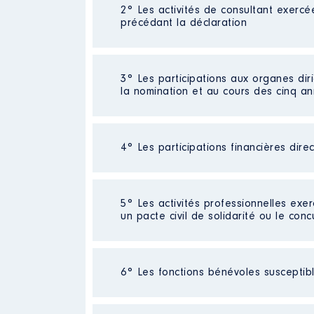
2° Les activités de consultant exercé
Description
: CONSEIL IMMOBIL
précédant la déclaration
Employeur
: AUTOENTREPRENEUR
Rémunération ou gratificatio
Néant
3° Les participations aux organes dir
la nomination et au cours des cinq a
Année
Montant
2016
19 229 €
2017
26 108 €
4° Les participations financières dire
Description
: Préparer et mettr
2018
56 656 €
Commentaire : Dissolution de l'a
2019
30 769 €
2020
69 175 €
Organisme
: Agence de dévelop
Néant
2021
34 187 €
5° Les activités professionnelles exer
un pacte civil de solidarité ou le conc
Rémunération ou gratificatio
Année
Montant
Activité professionnelle
: Genda
6° Les fonctions bénévoles susceptible
2021
0 €
Employeur
: GENDARMERIE
2022
0 €
Description
: VACATAIRE
2023
0 €