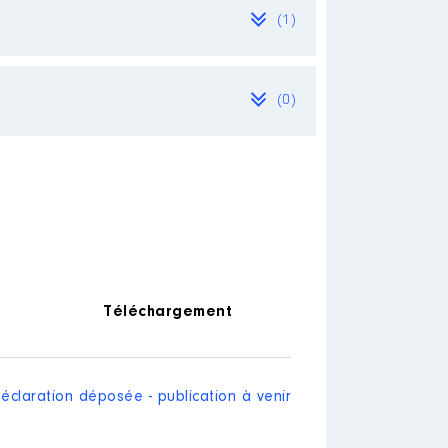
(1)
e association et vice trésorière.
(0)
Téléchargement
éclaration déposée - publication à venir