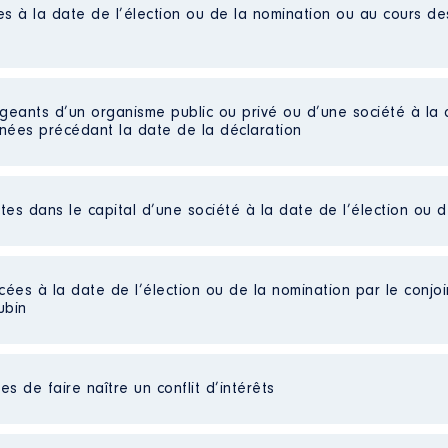
es à la date de l’élection ou de la nomination ou au cours d
IER
 │ De : 02/2016 à 08/2021
n
:
igeants d’un organisme public ou privé ou d’une société à la 
nnées précédant la date de la déclaration
Type
Net
Net
ctes dans le capital d’une société à la date de l’élection ou 
e en oeuvre la politique touristique de Saône-et-Loire
Net
ssociation:Décision prise le 20 mai 2022Déclaration en préfect
Net
Net
peent touristique et de promotion du territoire de Saône-et-
Net
cées à la date de l’élection ou de la nomination par le conjoin
ubin
n
:
Type
rme
s de faire naître un conflit d’intérêts
Net
Net
Net