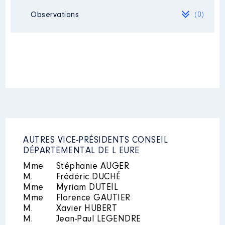
Observations
(0)
Mandat
: vice président du
département │ de : 03/2015 à
07/2021
Néant
Rémunération ou gratification
:
Année
Montant
Type
2015
31 080 €
Net
2016
32 922 €
Net
2017
33 277 €
Net
2018
32 911 €
Net
AUTRES VICE-PRÉSIDENTS CONSEIL
2019
26 690 €
Net
DÉPARTEMENTAL DE L EURE
2020
27 053 €
Net
Mme
Stéphanie AUGER
2021
13 931 €
Net
M.
Frédéric DUCHÉ
Mme
Myriam DUTEIL
Mme
Florence GAUTIER
M.
Xavier HUBERT
M.
Jean-Paul LEGENDRE