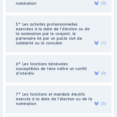
nomination
(0)
Néant
5° Les activités professionnelles
exercées à la date de l’élection ou de
la nomination par le conjoint, le
partenaire lié par un pacte civil de
solidarité ou le concubin
(1)
Activité professionnelle
: [Données
6° Les fonctions bénévoles
non publiées]
susceptibles de faire naître un conflit
Commentaire : à la retraite [Données
d’intérêts
(0)
non publiées]
Employeur
: lycee de couasnon Dreux
28
Néant
7° Les fonctions et mandats électifs
exercés à la date de l’élection ou de la
nomination
(5)