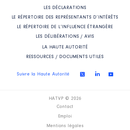
LES DÉCLARATIONS
Mandat
: vice president du
LE RÉPERTOIRE DES REPRÉSENTANTS D’INTÉRÊTS
smabi │ de : 06/2020 à 07/2021
LE RÉPERTOIRE DE L’INFLUENCE ÉTRANGÈRE
Rémunération ou gratification
:
LES DÉLIBÉRATIONS / AVIS
LA HAUTE AUTORITÉ
Année
Montant
Type
RESSOURCES / DOCUMENTS UTILES
2020
1 444 €
Net
2021
3 934 €
Net
Suivre la Haute Autorité
HATVP © 2026
Contact
Emploi
Mentions légales