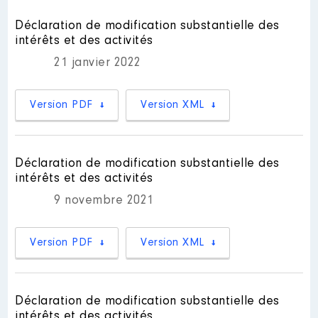
Description des autres activités
Déclaration de modification substantielle des
professionnelles exercées : Suivi
intérêts et des activités
législatif Communication Relation
élus
21 janvier 2022
Version PDF
Version XML
Déclaration de modification substantielle des
intérêts et des activités
9 novembre 2021
Version PDF
Version XML
Déclaration de modification substantielle des
intérêts et des activités