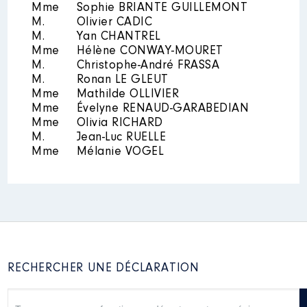
Mme
Sophie BRIANTE GUILLEMONT
M.
Olivier CADIC
M.
Yan CHANTREL
Mme
Hélène CONWAY-MOURET
M.
Christophe-André FRASSA
M.
Ronan LE GLEUT
Mme
Mathilde OLLIVIER
Mme
Évelyne RENAUD-GARABEDIAN
Mme
Olivia RICHARD
M.
Jean-Luc RUELLE
Mme
Mélanie VOGEL
RECHERCHER UNE DÉCLARATION