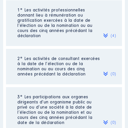
1° Les activités professionnelles
donnant lieu à rémunération ou
gratification exercées à la date de
l’élection ou de la nomination ou au
cours des cinq années précédant la
déclaration
(4)
2° Les activités de consultant exercées
Description
: PROVISEURE DE
à la date de l’élection ou de la
LYCEE DETACHEE
nomination ou au cours des cinq
Commentaire : J'ai démissionné
années précédant la déclaration
(0)
de mon poste de Proviseure
Employeur
: MISSION LAIQUE
FRANCAISE │ De : 09/2012 à
Néant
3° Les participations aux organes
05/2017
dirigeants d’un organisme public ou
privé ou d’une société à la date de
Rémunération ou gratification
l’élection ou de la nomination et au
:
cours des cinq années précédant la
date de la déclaration
(0)