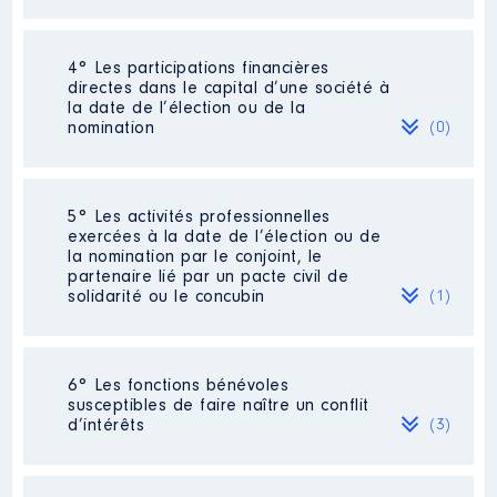
Année
Montant
Type
2012
37030 €
Net
Néant
2013
38249 €
Net
4° Les participations financières
2014
44486 €
Net
directes dans le capital d’une société à
2015
53226 €
Net
la date de l’élection ou de la
2016
53448 €
Net
nomination
(0)
2017
20188 €
Net
Néant
5° Les activités professionnelles
exercées à la date de l’élection ou de
la nomination par le conjoint, le
partenaire lié par un pacte civil de
solidarité ou le concubin
(1)
Description
: DEPUTE
Employeur
: ASSEMBLEE
NATIONALE │ De : 06/2017 à
Activité professionnelle
:
6° Les fonctions bénévoles
02/2018
ENSEIGNEMENT
susceptibles de faire naître un conflit
d’intérêts
(3)
Rémunération ou gratification
Employeur
: EDUCATION NATIONALE
: