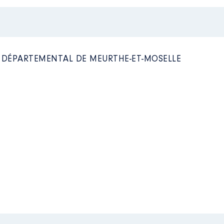
ic Foncier du Grand Est │ De : 10/2021 à
 communauté de communes Seille et Grand Couronné │ de : 0
n
:
n
:
Type
L DÉPARTEMENTAL DE MEURTHE-ET-MOSELLE
Type
Net
Net
Net
Net
Net
Net
Net
nseil Départemental de Meurthe-et-Moselle │ de : 01/2017 à 
n
: