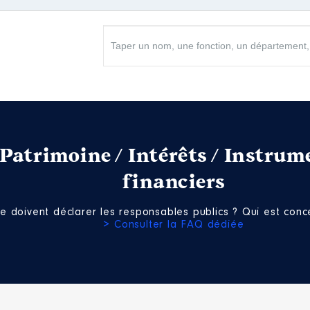
Type
Net
Net
Net
Net
Net
Patrimoine / Intérêts / Instrum
financiers
e doivent déclarer les responsables publics ? Qui est conce
> Consulter la FAQ dédiée