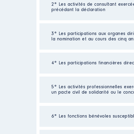
2° Les activités de consultant exercé
Description
: Cadre
précédant la déclaration
Employeur
: ENGIE │ De : 01/2
Rémunération ou gratificatio
Néant
3° Les participations aux organes dir
la nomination et au cours des cinq a
Année
Montant
2017
29 534 €
2018
22 998 €
4° Les participations financières dire
Description
: Vice-président
2019
3 331 €
2020
224 €
Organisme
: Service départeme
2021
1 480 €
Néant
5° Les activités professionnelles exer
Rémunération ou gratificatio
un pacte civil de solidarité ou le conc
Année
Montant
Activité professionnelle
: Format
2021
1 414 €
6° Les fonctions bénévoles susceptible
2022
3 486 €
Employeur
: CCI de Meurthe et Mo