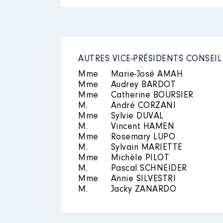
Organisme
: Etablissement Publ
Mandat
: Vice-Président de la
Rémunération ou gratificatio
Rémunération ou gratificatio
Année
Montant
AUTRES VICE-PRÉSIDENTS CONSEI
Année
Montant
2021
0 €
Mme
Marie-José AMAH
2017
7 163 €
2022
0 €
Mme
Audrey BARDOT
2018
8 067 €
Mme
Catherine BOURSIER
2019
5 472 €
M.
André CORZANI
2020
5 447 €
Mme
Sylvie DUVAL
2021
5 474 €
M.
Vincent HAMEN
Mme
Rosemary LUPO
M.
Sylvain MARIETTE
Mme
Michèle PILOT
M.
Pascal SCHNEIDER
Mme
Annie SILVESTRI
M.
Jacky ZANARDO
Mandat
: Vice-Président du Co
Rémunération ou gratificatio