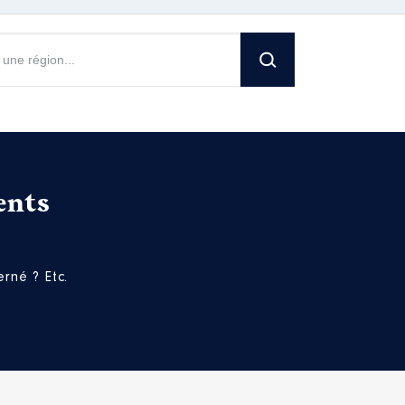
ents
rné ? Etc.