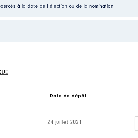
exercés à la date de l’élection ou de la nomination
e : 01/2016 à 12/2021
énagement Urbain │ De : 09/2021 à
n
:
n
:
Type
Type
QUE
Net
Net
Net
Net
Net
Net
Date de dépôt
Net
Net
24 juillet 2021