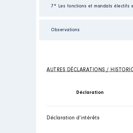
Néant
7° Les fonctions et mandats électifs 
Observations
Description
: membre du CA
Mandat
: Maire de Nomeny │ d
Organisme
: SOLOREM - SEM Am
Rémunération ou gratificatio
Néant
Rémunération ou gratificatio
Année
Montant
Année
Montant
AUTRES DÉCLARATIONS / HISTORI
2016
15 495 €
2017
15 495 €
2021
0 €
2018
15 332 €
2022
0 €
2019
10 437 €
Déclaration
2020
12 781 €
2021
14 293 €
Déclaration d’intérêts
Description
: Président