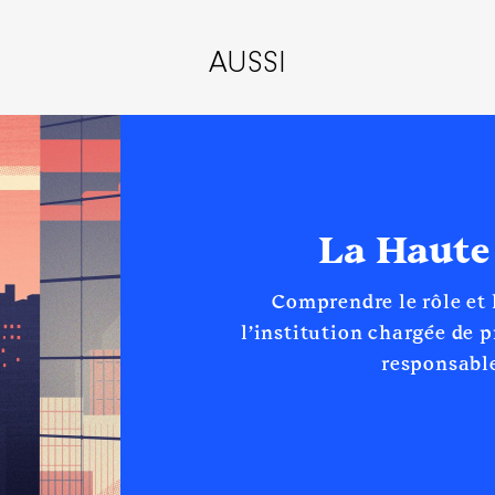
AUSSI
La Haute
Comprendre le rôle et
l’institution chargée de 
responsable