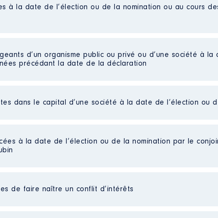
es à la date de l’élection ou de la nomination ou au cours d
017 à 12/2021
n
:
igeants d’un organisme public ou privé ou d’une société à la 
nnées précédant la date de la déclaration
Type
Net
Net
ctes dans le capital d’une société à la date de l’élection ou 
Net
Net
ntal d'incendie et de secours │ De : 09/2021 à 09/2022
Net
cées à la date de l’élection ou de la nomination par le conjoin
n
:
ubin
Type
rice, responsable pédagogique
Net
s de faire naître un conflit d’intérêts
Net
selle