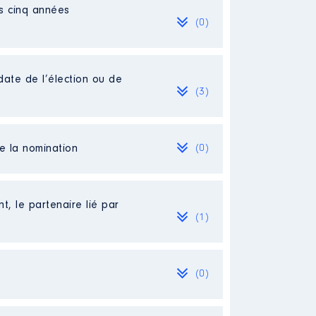
es cinq années
(0)
date de l’élection ou de
(3)
de la nomination
(0)
t, le partenaire lié par
(1)
(0)