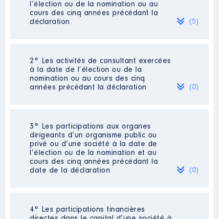
l’élection ou de la nomination ou au
cours des cinq années précédant la
déclaration
(5)
2° Les activités de consultant exercées
Description
: Enseignement
à la date de l’élection ou de la
nomination ou au cours des cinq
Employeur
: Ogec St Pierre │ De
années précédant la déclaration
(0)
: 01/2019 à 12/2019
Rémunération ou gratification
:
Néant
3° Les participations aux organes
dirigeants d’un organisme public ou
privé ou d’une société à la date de
Année
Montant
Type
l’élection ou de la nomination et au
cours des cinq années précédant la
2019
26 690 €
Net
date de la déclaration
(0)
Néant
4° Les participations financières
directes dans le capital d’une société à