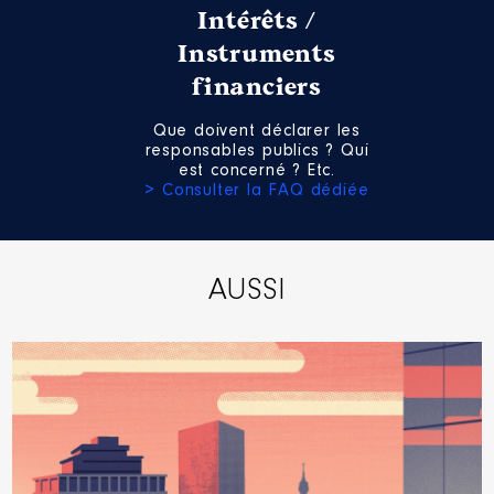
Rémunération ou gratification
Intérêts /
:
Instruments
financiers
Année
Montant
Type
2022
38 341 €
Net
Que doivent déclarer les
responsables publics ? Qui
est concerné ? Etc.
> Consulter la FAQ dédiée
AUSSI
Mandat
: DEPUTE │ de : 01/2023
à 12/2023
Rémunération ou gratification
:
Année
Montant
Type
2023
73 648 €
Net