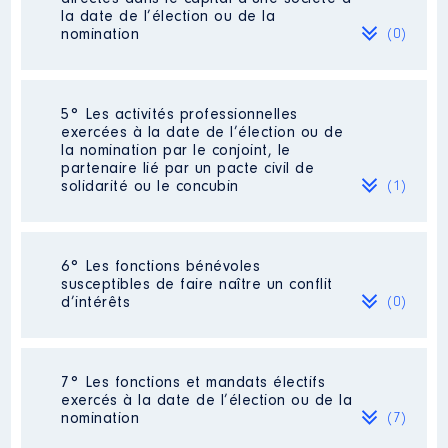
la date de l’élection ou de la
Description
: Auto entrepreneur
nomination
(0)
enseignement
Commentaire : [Données non
publiées]
Néant
5° Les activités professionnelles
Employeur
: OGEC Saint Pierre │
exercées à la date de l’élection ou de
De : 09/2020 à 06/2021
la nomination par le conjoint, le
partenaire lié par un pacte civil de
Rémunération ou gratification
solidarité ou le concubin
(1)
:
Année
Montant
Type
Activité professionnelle
: Professeur
6° Les fonctions bénévoles
de français en collège
2020
764 €
Net
susceptibles de faire naître un conflit
Commentaire : [Données non publiées]
d’intérêts
2021
1 419 €
Net
(0)
Employeur
: Education Ntionale
Néant
7° Les fonctions et mandats électifs
exercés à la date de l’élection ou de la
nomination
(7)