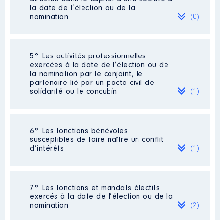
Conseil départemental au
la date de l’élection ou de la
Conseil d'administration de la
nomination
(0)
SEM de gestion de l'Aquarium et
de la Cité de l'Océan de Biarritz
[Activité conservée]
Organisme
: SEM BIARRITZ
Néant
5° Les activités professionnelles
OCEAN Membre du CA │ De :
exercées à la date de l’élection ou de
10/2018 à 11/2023
la nomination par le conjoint, le
partenaire lié par un pacte civil de
Rémunération ou gratification
solidarité ou le concubin
(1)
:
Année
Montant
Type
Activité professionnelle
: formatrice
6° Les fonctions bénévoles
[Données non publiées]
2018
0 €
Net
susceptibles de faire naître un conflit
2019
0 €
Net
d’intérêts
(1)
Employeur
: Icadémie éditions
2020
0 €
Net
2021
0 €
Net
2022
0 €
Net
Description
: Membre du bureau
2023
0 €
Net
7° Les fonctions et mandats électifs
politique, du Conseil national et des
exercés à la date de l’élection ou de la
bureau et Comité de la Fédération
nomination
(2)
départementale 64