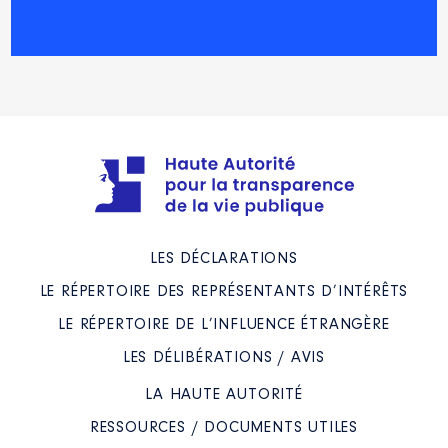
Description
: Représentant du
Conseil départemental des
Pyrénées-Atlantiques.Membre du
Conseil d'administration
[Activité conservée]
Organisme
: Syndicat mixte de
l'Aéroport Biarritz Pays Basque │
De : 09/2021 à 11/2023
Rémunération ou gratification
LES DÉCLARATIONS
:
LE RÉPERTOIRE DES REPRÉSENTANTS D’INTÉRÊTS
Année
Montant
Type
LE RÉPERTOIRE DE L’INFLUENCE ÉTRANGÈRE
2021
0 €
Net
LES DÉLIBÉRATIONS / AVIS
2022
0 €
Net
2023
0 €
Net
LA HAUTE AUTORITÉ
RESSOURCES / DOCUMENTS UTILES