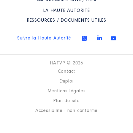
Description
: Membre
Commentaire : Exercé en tant
LA HAUTE AUTORITÉ
qu'élue départementale
RESSOURCES / DOCUMENTS UTILES
Organisme
: EPA Gironde
Ressources │ De : 05/2017 à
Suivre la Haute Autorité
Rémunération ou gratification
:
HATVP © 2026
Année
Montant
Type
Contact
2017
0 €
Net
2018
0 €
Net
Emploi
2019
0 €
Net
2020
0 €
Net
Mentions légales
2021
0 €
Net
Plan du site
Accessibilité : non conforme