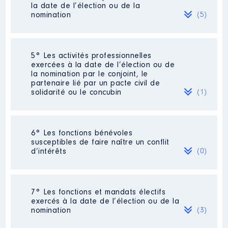
Commentaire : Mandat jusqu'en
la date de l’élection ou de la
2026
nomination
(5)
Organisme
: SPL LA FAB │ De :
03/2014 à 07/2020
Société
: SCI [Données non publiées]
5° Les activités professionnelles
Rémunération ou gratification
Commentaire : SCI familiale
exercées à la date de l’élection ou de
:
la nomination par le conjoint, le
Evaluation
: 5000 € │ Nombre de
partenaire lié par un pacte civil de
parts détenues : 25 │ Pourcentage du
solidarité ou le concubin
(1)
Année
Montant
Type
capital détenu : 25 %
2014
0 €
Brut
Rémunération ou gratification au
2015
0 €
Brut
cours de l’année précédente
: 0
Activité professionnelle
: [Données
2016
0 €
Brut
6° Les fonctions bénévoles
non publiées]
2017
0 €
Brut
susceptibles de faire naître un conflit
Commentaire : [Données non publiées]
2018
0 €
Brut
d’intérêts
(0)
2019
0 €
Brut
Société
: AIR FRANCE
Employeur
: Conseil Départemental
2020
0 €
Brut
Gironde
Evaluation
: 11 € │ Nombre de parts
Néant
détenues : 3
7° Les fonctions et mandats électifs
exercés à la date de l’élection ou de la
Rémunération ou gratification au
nomination
(3)
cours de l’année précédente
: 0