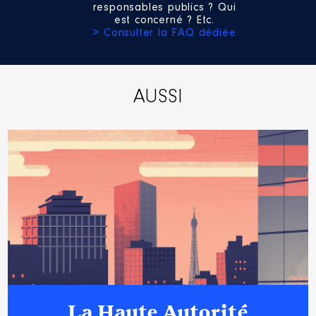
2015
38598 €
Net
responsables publics ? Qui
2016
37205 €
Net
est concerné ? Etc.
2017
37623 €
Net
> Consulter la FAQ dédiée
2018
36382 €
Net
2019
32243 €
Net
Description
: Membre AG
2020
35 097 €
Net
Commentaire : Mandat jusqu'en
2021
20 929 €
Net
2026
AUSSI
Organisme
: BMA │ De :
07/2020 à 12/2020
Rémunération ou gratification
:
Année
Montant
Type
2020
0 €
Brut
La Haute Autorité