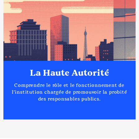
Description
: membre du conseil
d'administration
Commentaire : sans voie
délibérative
Organisme
: Centre social Le
Lac à Sedan │ De : 09/2020 à
La Haute Autorité
Rémunération ou gratification
:
Comprendre le rôle et le fonctionnement de
l’institution chargée de promouvoir la probité
des responsables publics.
Année
Montant
Type
2020
0 €
Net
2021
0 €
Net
2022
0 €
Net
2023
0 €
Net
2024
0 €
Net