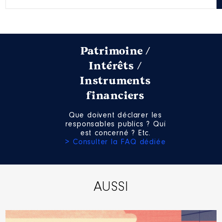
Patrimoine /
Intérêts /
Description
: membre
suppléante
Instruments
financiers
Organisme
: SDIS des Ardennes
│ De : 07/2021 à
Que doivent déclarer les
Rémunération ou gratification
responsables publics ? Qui
:
est concerné ? Etc.
> Consulter la FAQ dédiée
Année
Montant
Type
2021
0 €
Net
2022
0 €
Net
AUSSI
2023
0 €
Net
2024
0 €
Net