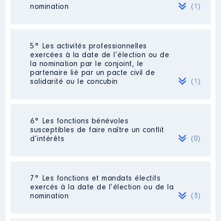
Commentaire : Je ne siège plus
2016
33143 €
Net
nomination
(1)
depuis Juin 2021
2017
33874 €
Net
2018
33 234 €
Net
Organisme
: HABITAT 08 │ De :
2019
35 958 €
Net
04/2015 à 06/2021
Société
: SCI [Données non publiées]
2020
65 370 €
Net
5° Les activités professionnelles
exercées à la date de l’élection ou de
Rémunération ou gratification
Evaluation
: 900 € │ Nombre de parts
la nomination par le conjoint, le
:
détenues : 900 │ Pourcentage du
partenaire lié par un pacte civil de
capital détenu : 50 %
solidarité ou le concubin
(1)
Année
Montant
Type
Rémunération ou gratification au
cours de l’année précédente
: 0
2015
137 €
Net
Description
: Assistante
Activité professionnelle
: Product
2016
891 €
Net
6° Les fonctions bénévoles
parlementaire
Line Manager : [Données non
2017
343 €
Net
susceptibles de faire naître un conflit
Commentaire : [Données non
publiées]
2018
755 €
Net
d’intérêts
(0)
publiées]
2019
480 €
Net
Employeur
: Nexans Power
2020
274 €
Net
Employeur
: Jean-Luc
Accessories France
2021
137 €
Net
WARSMANN │ De : 05/2023 à
Néant
7° Les fonctions et mandats électifs
Rémunération ou gratification
exercés à la date de l’élection ou de la
:
nomination
(3)