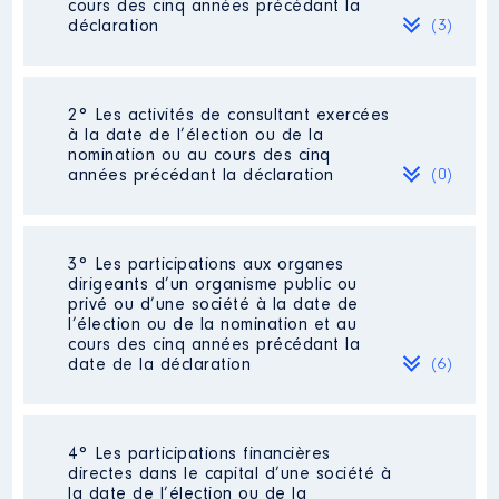
cours des cinq années précédant la
déclaration
(3)
2° Les activités de consultant exercées
Description
: Marketing
à la date de l’élection ou de la
Specialist Accessoires de
nomination ou au cours des cinq
raccordement HTA
années précédant la déclaration
(0)
Commentaire : [Données non
publiées]
Employeur
: Nexans Power
Néant
3° Les participations aux organes
Accessories France │ De :
dirigeants d’un organisme public ou
01/2013 à 07/2020
privé ou d’une société à la date de
l’élection ou de la nomination et au
Rémunération ou gratification
cours des cinq années précédant la
:
date de la déclaration
(6)
Année
Montant
Type
2013
29237 €
Net
4° Les participations financières
Description
: Membre du conseil
2014
32210 €
Net
directes dans le capital d’une société à
d'administration
2015
33716 €
Net
la date de l’élection ou de la