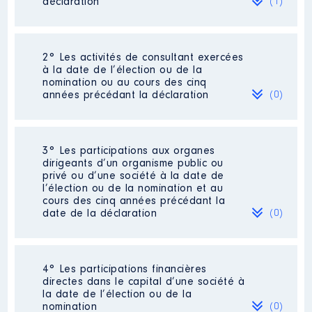
déclaration
(1)
2° Les activités de consultant exercées
Description
: GERANTE
à la date de l’élection ou de la
nomination ou au cours des cinq
Employeur
: LE QUINZE │ De :
années précédant la déclaration
(0)
01/2019 à
Rémunération ou gratification
:
Néant
3° Les participations aux organes
dirigeants d’un organisme public ou
privé ou d’une société à la date de
Année
Montant
Type
l’élection ou de la nomination et au
cours des cinq années précédant la
2019
9 600 €
Net
date de la déclaration
(0)
2020
9 600 €
Net
2021
9 600 €
Net
2022
9 600 €
Net
2023
9 600 €
Net
Néant
2024
9 600 €
Net
4° Les participations financières
directes dans le capital d’une société à
2025
4 000 €
Net
la date de l’élection ou de la
nomination
(0)