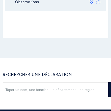
Observations
(0)
Mandat
: Conseillère Municipale
Déléguée │ de : 03/2020 à
Rémunération ou gratification
Néant
:
Année
Montant
Type
2020
1 800 €
Net
2021
1 820 €
Net
2022
1 840 €
Net
2023
1 860 €
Net
2024
1 875 €
Net
2025
785 €
Net
RECHERCHER UNE DÉCLARATION