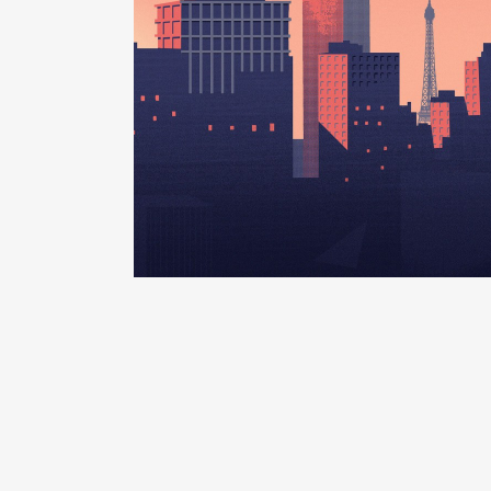
Organisme
: Aquavesc │ De : 
Rémunération ou gratificatio
Année
Montant
2015
5 932 €
2016
5 981 €
2017
6 091 €
2018
5 984 €
2019
5 388 €
2020
5 707 €
2021
6 175 €