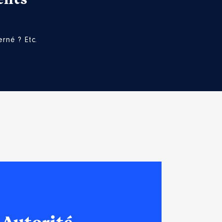
rné ? Etc.
sque déclaration corrigée le 15