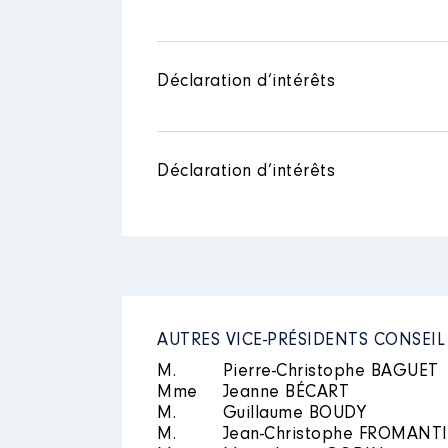
Description
: membre du conseil
Rémunération ou gratificatio
Organisme
: EPFIF │ De : 07/2
Année
Montant
Rémunération ou gratificatio
Déclaration d’intérêts
2020
27 450 €
Année
Montant
2021
0 €
Déclaration d’intérêts
Mandat
: Vice président EPT P
Rémunération ou gratificatio
Description
: membre du syndic
AUTRES VICE-PRÉSIDENTS CONSEI
Année
Montant
Organisme
: SYCTOM │ De : 0
M.
Pierre-Christophe BAGUET
2020
15 266 €
Rémunération ou gratificatio
Mme
Jeanne BÉCART
M.
Guillaume BOUDY
M.
Jean-Christophe FROMANT
Année
Montant