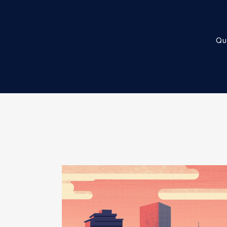
Description
: Président du conse
Qu
Organisme
: CH4V │ De : 05/2
Rémunération ou gratificatio
Année
Montant
2020
0 €
2021
0 €
Description
: Vice Président
Commentaire : Pour l'année 2021
décembre 2021