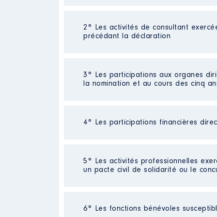
2° Les activités de consultant exercé
Description
: Gérant
précédant la déclaration
Employeur
: Presse Entreprises
Rémunération ou gratificatio
Néant
3° Les participations aux organes dir
la nomination et au cours des cinq a
Année
Montant
2014
6400 €
2015
6400 €
4° Les participations financières dire
Description
: Formation
2016
6500 €
2017
6400 €
Organisme
: SARL │ De : 01/20
2018
2400 €
Société
: Presse Entreprises Forma
2019
400 €
5° Les activités professionnelles exer
Rémunération ou gratificatio
2020
0 €
un pacte civil de solidarité ou le conc
Evaluation
: 8000 € │ Nombre de p
Année
Montant
Rémunération ou gratification 
Activité professionnelle
: Chargé
2020
0 €
6° Les fonctions bénévoles susceptible
2021
0 €