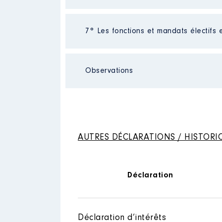
Employeur
: Autoentrepreneur
Néant
7° Les fonctions et mandats électifs 
Observations
Description
: membre du conseil
Mandat
: Maire │ de : 01/2020
Organisme
: Paris La Défense 
Rémunération ou gratificatio
Rémunération ou gratificatio
Année
Montant
Année
Montant
AUTRES DÉCLARATIONS / HISTORI
2020
33 732 €
2021
0 €
Déclaration
Mandat
: Conseiller départemen
Déclaration d’intérêts