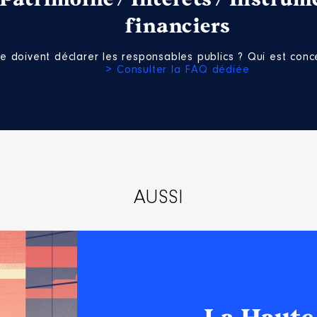
financiers
il de surveillance
e doivent déclarer les responsables publics ? Qui est conce
020 à
> Consulter la FAQ dédiée
n
:
Type
Net
Net
AUSSI
 le montant déclaré est celui perçu au 31 novembre 2021, pui