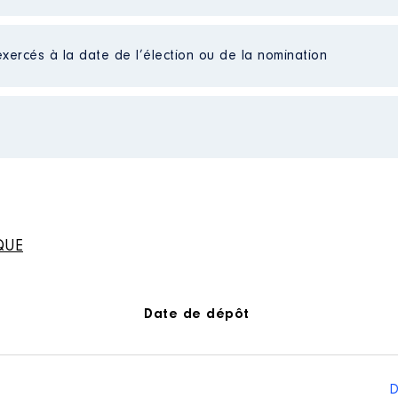
exercés à la date de l’élection ou de la nomination
 d'administration
 à 12/2020
│ De : 07/2021 à
n
:
n
:
Type
Type
QUE
Net
Net
Date de dépôt
tal │ de : 01/2020 à 12/2020
D