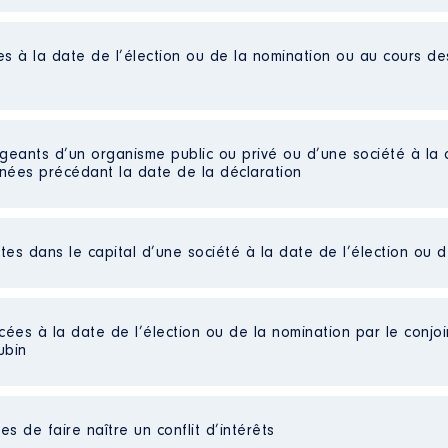
es à la date de l’élection ou de la nomination ou au cours d
 Formation et Conseil │ De : 01/2014 à 12/2020
n
:
igeants d’un organisme public ou privé ou d’une société à la 
nnées précédant la date de la déclaration
Type
Brut
Brut
ctes dans le capital d’une société à la date de l’élection ou 
Brut
Brut
20 à
Brut
tion et Conseil
Brut
cées à la date de l’élection ou de la nomination par le conjoin
n
:
Brut
ubin
arts détenues : 32 │ Pourcentage du capital détenu : 100 %
Type
au cours de l’année précédente
: 0
e d'affaires privé
Net
s de faire naître un conflit d’intérêts
Net