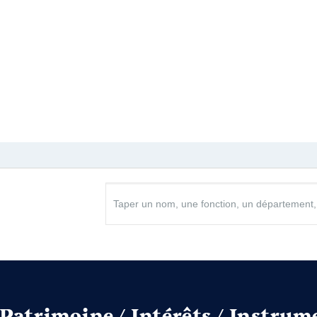
Net
at
2020 à
n
:
Type
Net
Net
Patrimoine / Intérêts / Instrum