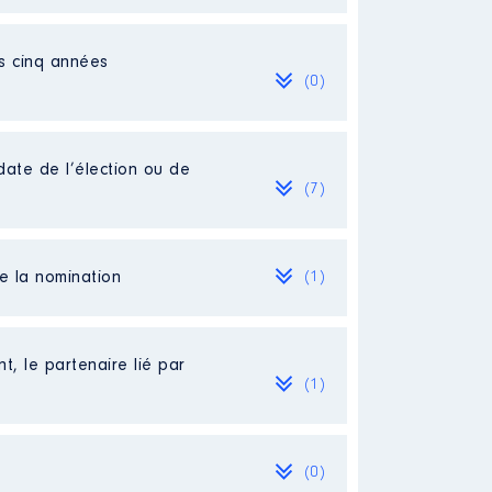
es cinq années
(0)
date de l’élection ou de
(7)
de la nomination
(1)
t, le partenaire lié par
(1)
(0)