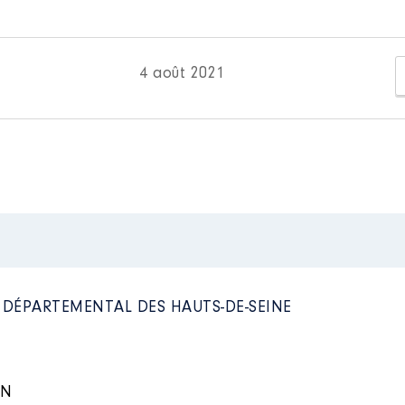
 d'administration
n
:
021 à
Type
n
:
4 août 2021
Net
Type
Net
OLD │ de : 01/2020 à 12/2020
n
:
at
L DÉPARTEMENTAL DES HAUTS-DE-SEINE
Type
7/2021 à
Net
n
:
IN
Type