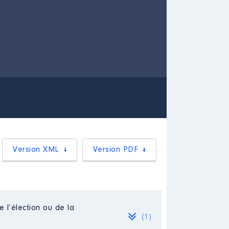
Version XML
Version PDF
e l’élection ou de la
(1)