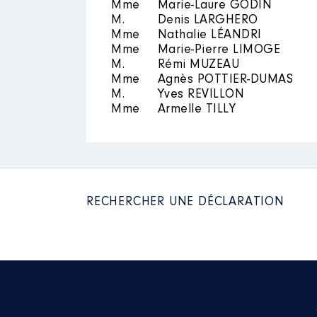
Mme
Marie-Laure GODIN
2021
0 €
M.
Denis LARGHERO
Mme
Nathalie LÉANDRI
Mme
Marie-Pierre LIMOGE
M.
Rémi MUZEAU
Mme
Agnès POTTIER-DUMAS
M.
Yves REVILLON
Mme
Armelle TILLY
Description
: membre du syndic
Organisme
: SIGEIF │ De : 05/
Rémunération ou gratificatio
RECHERCHER UNE DÉCLARATION
Année
Montant
2020
0 €
2021
0 €