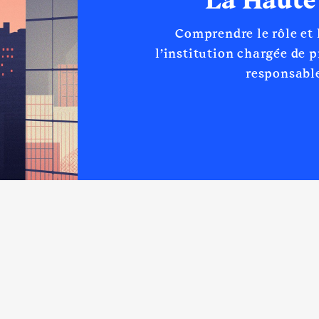
La Haute
01/2015 à
n
:
Comprendre le rôle et
l’institution chargée de 
Type
responsable
Net
Net
Net
Net
Net
Net
Net