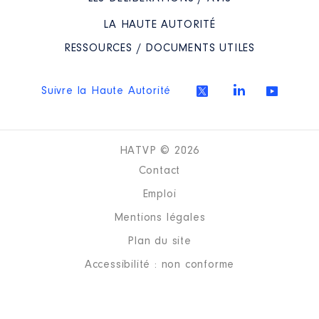
Organisme
: Institut musical de
LA HAUTE AUTORITÉ
Vendée │ De : 07/2021 à
RESSOURCES / DOCUMENTS UTILES
Rémunération ou gratification
:
Suivre la Haute Autorité
Année
Montant
Type
2021
0 €
Net
2022
0 €
Net
HATVP © 2026
2023
0 €
Net
Contact
2024
0 €
Net
Emploi
Mentions légales
Plan du site
Accessibilité : non conforme
Description
: Images Vendée
Organisme
: SAEML TV Vendée