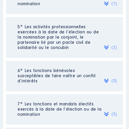
Organisme
: VENDEE EAU │ De :
nomination
(1)
07/2021 à
Rémunération ou gratification
:
Société
: SCI [Données non publiées]
5° Les activités professionnelles
exercées à la date de l’élection ou de
Evaluation
: 250 € │ Nombre de parts
la nomination par le conjoint, le
Année
Montant
Type
détenues : 25 │ Pourcentage du
partenaire lié par un pacte civil de
capital détenu : 50 %
solidarité ou le concubin
(2)
2021
0 €
Net
2022
0 €
Net
Rémunération ou gratification au
2023
0 €
Net
cours de l’année précédente
: 0
2024
0 €
Net
Activité professionnelle
: EMPLOYE
6° Les fonctions bénévoles
[Données non publiées]
susceptibles de faire naître un conflit
d’intérêts
(0)
Employeur
: SARL VEGA
Néant
7° Les fonctions et mandats électifs
Activité professionnelle
:
Description
: service
exercés à la date de l’élection ou de la
ELECTRICITE PLOMBERIE
departemetnal d incendie et de
nomination
(5)
secours
Employeur
: EIRL BARREAU
Organisme
: SDISS │ De :