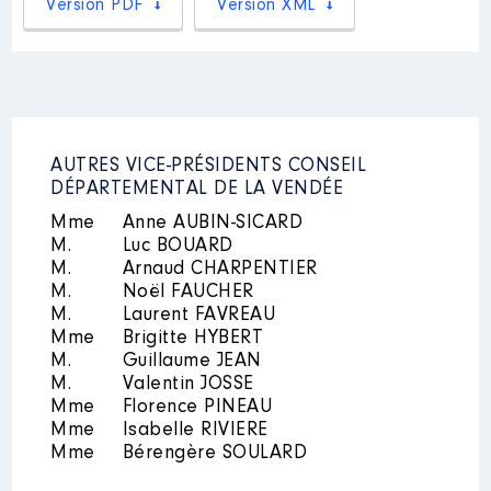
Version PDF
Version XML
Organisme
: College privé Saint
Laurent │ De : 04/2018 à
Rémunération ou gratification
Mandat
: ADJOINTE de
:
CUGAND │ de : 09/2018 à
05/2020
Année
Montant
Type
Rémunération ou gratification
AUTRES VICE-PRÉSIDENTS CONSEIL
:
2018
0 €
Net
DÉPARTEMENTAL DE LA VENDÉE
2019
0 €
Net
Mme
Anne AUBIN-SICARD
2020
0 €
Net
Année
Montant
Type
M.
Luc BOUARD
2021
0 €
Net
M.
Arnaud CHARPENTIER
2022
0 €
Net
2018
937 €
Net
2023
0 €
Net
M.
Noël FAUCHER
2019
4 896 €
Net
2024
0 €
Net
M.
Laurent FAVREAU
2020
2 040 €
Net
Mme
Brigitte HYBERT
M.
Guillaume JEAN
M.
Valentin JOSSE
Mme
Florence PINEAU
Mme
Isabelle RIVIERE
Mme
Bérengère SOULARD
Description
: college
Mandat
: MAIRE │ de : 05/2020