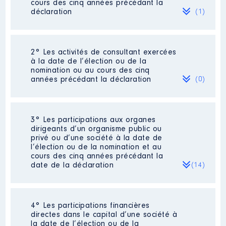
cours des cinq années précédant la
déclaration
(1)
2° Les activités de consultant exercées
Description
: technicien teritorial
à la date de l’élection ou de la
Commentaire : en détachement
nomination ou au cours des cinq
pour mandat d'élu depuis le
années précédant la déclaration
(0)
01/06/2016
Employeur
: Nantes Metropole │
De : 03/2012 à 05/2016
Néant
3° Les participations aux organes
dirigeants d’un organisme public ou
Rémunération ou gratification
privé ou d’une société à la date de
:
l’élection ou de la nomination et au
cours des cinq années précédant la
date de la déclaration
(14)
Année
Montant
Type
2012
27541 €
Brut
2013
28876 €
Brut
2014
26233 €
Brut
4° Les participations financières
Description
: Ssyndicat d eau
2015
23358 €
Brut
directes dans le capital d’une société à
2016
9619 €
Brut
la date de l’élection ou de la