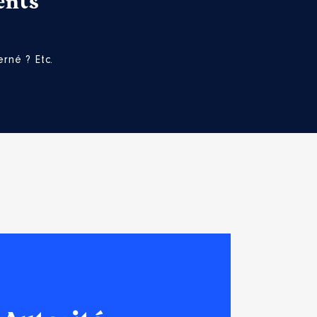
ents
nt du conseil départemental
rné ? Etc.