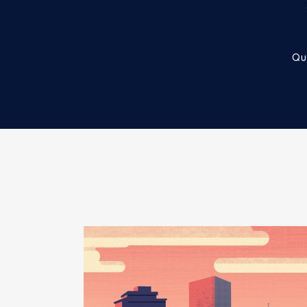
2018
0 €
Mandat
: vice-président Bourge
Commentaire : En 2021, indemnit
Rémunération ou gratificatio
Qu
Année
Montant
Description
: Administrateur
2014
17 204 €
Commentaire : Représentant de
2015
13 908 €
2016
13 908 €
Organisme
: SEM Territoire et
2017
13 908 €
2018
13 908 €
Rémunération ou gratificatio
2019
15 442 €
2020
8 034 €
Année
Montant
2019
0 €
2020
0 €
Mandat
: Président syndicat mi