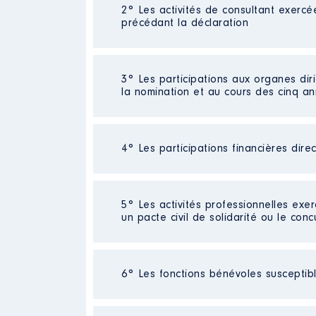
2° Les activités de consultant exercé
Description
: Adjoint directeur 
précédant la déclaration
Commentaire : salaire net mensu
Employeur
: DGA Techniques te
Néant
3° Les participations aux organes dir
Rémunération ou gratificatio
la nomination et au cours des cinq a
Année
Montant
2018
4 800 €
4° Les participations financières dire
Description
: Président directe
2019
4 826 €
Commentaire : Représentant du 
2020
4 870 €
2021
4 926 €
Organisme
: SEM TERRITORIA │
Néant
5° Les activités professionnelles exer
un pacte civil de solidarité ou le conc
Rémunération ou gratificatio
Année
Montant
Activité professionnelle
: AESH
6° Les fonctions bénévoles susceptible
2015
0 €
Description
: Adjoint sous-dire
Employeur
: Education Nationale
2016
0 €
Commentaire : salaire net mensu
2017
0 €