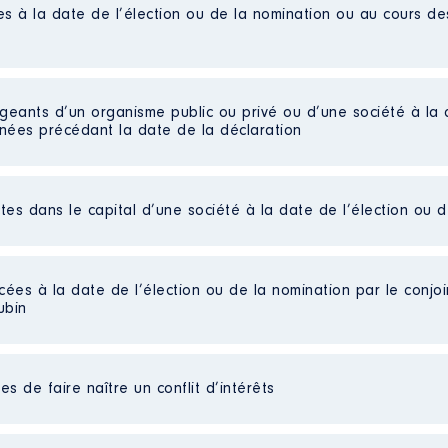
es à la date de l’élection ou de la nomination ou au cours d
"innovation et transformation du centre"
el
rrestres │ De : 07/2018 à 12/2021
igeants d’un organisme public ou privé ou d’une société à la 
n
:
nnées précédant la date de la déclaration
Type
Net
ctes dans le capital d’une société à la date de l’élection ou 
ur général (jusqu'en 10/2021) puis administrateur
Net
conseil départemental dans la SEM
Net
Net
 De : 05/2015 à
cées à la date de l’élection ou de la nomination par le conjoin
ubin
n
:
Type
s de faire naître un conflit d’intérêts
Net
cteur technique
Net
el
Net