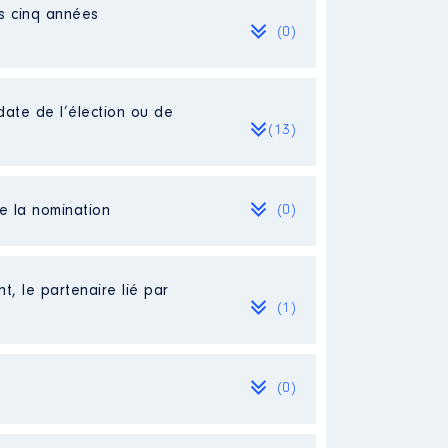
es cinq années
(0)
date de l’élection ou de
(13)
de la nomination
(0)
t, le partenaire lié par
(1)
(0)