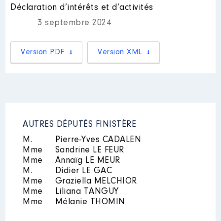
Déclaration d’intérêts et d’activités
Mandat
: Député │ de : 06/2022
3 septembre 2024
à 07/2024
Rémunération ou gratification
Version PDF
Version XML
:
Année
Montant
Type
2022
32 456 €
Net
2023
66 328 €
Net
2024
33 164 €
Net
AUTRES DÉPUTÉS FINISTÈRE
M.
Pierre-Yves CADALEN
Mme
Sandrine LE FEUR
Mme
Annaïg LE MEUR
M.
Didier LE GAC
Mme
Graziella MELCHIOR
Mme
Liliana TANGUY
Mme
Mélanie THOMIN