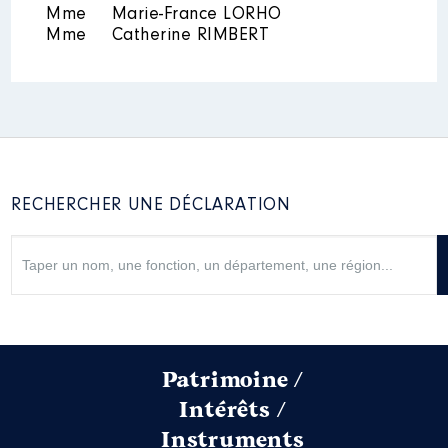
Mme
Marie-France LORHO
Rémunération ou gratification
Mme
Catherine RIMBERT
:
Année
Montant
Type
2022
0 €
Net
2023
0 €
Net
2024
0 €
Net
2025
0 €
Net
RECHERCHER UNE DÉCLARATION
Mandat
: Député │ de : 06/2022
à 06/2024
Patrimoine /
Rémunération ou gratification
Intérêts /
:
Instruments