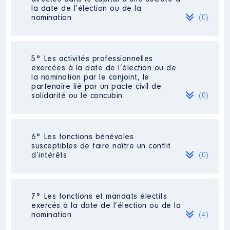
du Conseil Régional Sud PACA
la date de l’élection ou de la
[Activité conservée]
nomination
(0)
Organisme
: Syndicat Mixte d
aménagement de la Vallée de la
Durance SMAVD │ De : 06/2022
à
Néant
5° Les activités professionnelles
exercées à la date de l’élection ou de
Rémunération ou gratification
la nomination par le conjoint, le
:
partenaire lié par un pacte civil de
solidarité ou le concubin
(0)
Année
Montant
Type
2022
0 €
Net
Néant
2023
0 €
Net
6° Les fonctions bénévoles
2024
0 €
Net
susceptibles de faire naître un conflit
d’intérêts
(0)
Néant
7° Les fonctions et mandats électifs
exercés à la date de l’élection ou de la
nomination
(4)
Description
: Délégué suppléant
pour le CR PACA