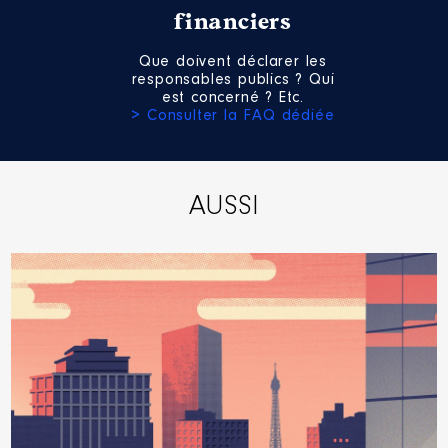
Année
Montant
Type
financiers
2022
38 341 €
Net
Que doivent déclarer les
2023
73 698 €
Net
responsables publics ? Qui
2024
37 278 €
Net
est concerné ? Etc.
> Consulter la FAQ dédiée
AUSSI