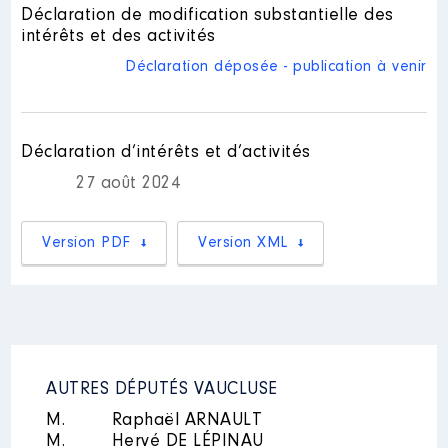
Nom
: Anne Biscos
Déclaration de modification substantielle des
Durance SMAVD │ de : 06/2022
à
intérêts et des activités
Description des autres activités
professionnelles exercées : "
Déclaration déposée - publication à venir
Rémunération ou gratification
autres activités libérales de
:
soutien aux entreprises "
│
Employeur : Micro-entrepreneur
Commentaire : [Données non publiées]
Année
Montant
Type
Déclaration d’intérêts et d’activités
2022
0 €
Net
27 août 2024
2023
0 €
Net
2024
0 €
Net
2025
0 €
Net
Version PDF
Version XML
[Activité conservée]
Mandat
: déléguée suppléant
AUTRES DÉPUTÉS VAUCLUSE
CR PACA Fédération des Parcs
naturels régionaux de France │
M.
Raphaël ARNAULT
de : 06/2022 à
M.
Hervé DE LÉPINAU