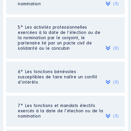
rémunération
nomination
(3)
2019
7 334 €
Net
2020
7 879 €
Net
Organisme
: SARL SEGALA
NEGOCE │ De : 02/2018 à
12/2020
Société
: André AT Négoce
5° Les activités professionnelles
exercées à la date de l’élection ou de
Rémunération ou gratification
Evaluation
: 8398 € │ Nombre de
la nomination par le conjoint, le
:
parts détenues : 100 │ Pourcentage
partenaire lié par un pacte civil de
du capital détenu : 100 %
solidarité ou le concubin
(0)
Année
Montant
Type
Rémunération ou gratification au
cours de l’année précédente
: 0
2018
0 €
Net
Néant
2019
0 €
Net
6° Les fonctions bénévoles
2020
0 €
Net
susceptibles de faire naître un conflit
d’intérêts
(0)
Société
: SCI [Données non publiées]
Evaluation
: 10000 € │ Nombre de
parts détenues : 100 │ Pourcentage
Néant
du capital détenu : 5 %
7° Les fonctions et mandats électifs
exercés à la date de l’élection ou de la
Rémunération ou gratification au
nomination
(3)
Description
: GERANT
cours de l’année précédente
: 0
Organisme
: SARL ANDRE AT