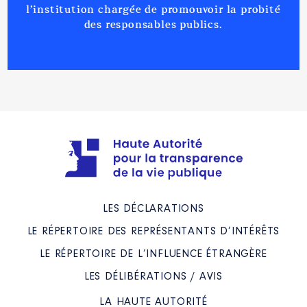
Commentaire : MANSDAT
l’institution chargée de promouvoir la probité
JUSQU'EN 2028
des responsables publics.
Organisme
: SDIS │ De :
06/2021 à 12/2022
Rémunération ou gratification
:
Année
Montant
Type
2021
0 €
Net
2022
0 €
Net
LES DÉCLARATIONS
LE RÉPERTOIRE DES REPRÉSENTANTS D’INTÉRÊTS
LE RÉPERTOIRE DE L’INFLUENCE ÉTRANGÈRE
Description
: MEMBRE DU
LES DÉLIBÉRATIONS / AVIS
CONSEIL D'ADMINISTRATION
Commentaire : MANDAT
JUSQU'EN 2028
LA HAUTE AUTORITÉ