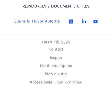
RESSOURCES / DOCUMENTS UTILES
Organisme
: AGENCE AVEYRON
INGINERIE │ De : 06/2021 à
12/2022
Suivre la Haute Autorité
Rémunération ou gratification
:
HATVP © 2026
Année
Montant
Type
Contact
2021
0 €
Net
2022
0 €
Net
Emploi
Mentions légales
Plan du site
Accessibilité : non conforme