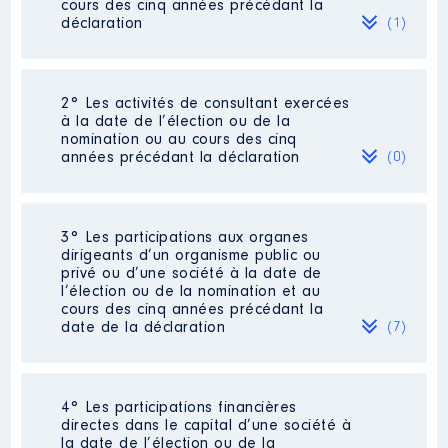
cours des cinq années précédant la
déclaration
(1)
2° Les activités de consultant exercées
Description
: AGRICULTEUR
à la date de l’élection ou de la
nomination ou au cours des cinq
Employeur
: AT André │ De :
années précédant la déclaration
(0)
01/2011 à 12/2020
Rémunération ou gratification
:
Néant
3° Les participations aux organes
dirigeants d’un organisme public ou
privé ou d’une société à la date de
Année
Montant
Type
l’élection ou de la nomination et au
cours des cinq années précédant la
2011
11500 €
Net
date de la déclaration
(7)
2012
11787 €
Net
2013
12246 €
Net
2014
12893 €
Net
2015
11988 €
Net
2016
7 916 €
Net
4° Les participations financières
Description
: gerant
directes dans le capital d’une société à
2017
7 963 €
Net
Commentaire : pas de
la date de l’élection ou de la
2018
7 932 €
Net