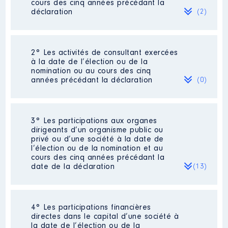
cours des cinq années précédant la
déclaration
(2)
2° Les activités de consultant exercées
Description
: Ouvrier docker
à la date de l’élection ou de la
Commentaire : Salaire 2022
nomination ou au cours des cinq
montant perçu à la date de la
années précédant la déclaration
(0)
déclaration
Employeur
: EUROFOS Port
Synergie │ De : 01/2018 à
Néant
3° Les participations aux organes
dirigeants d’un organisme public ou
Rémunération ou gratification
privé ou d’une société à la date de
:
l’élection ou de la nomination et au
cours des cinq années précédant la
date de la déclaration
(13)
Année
Montant
Type
2018
47 312 €
Net
2019
46 628 €
Net
2020
49 879 €
Net
4° Les participations financières
Description
: Membre du conseil
2021
50 556 €
Net
directes dans le capital d’une société à
de surveillance
2022
40 026 €
Net
la date de l’élection ou de la