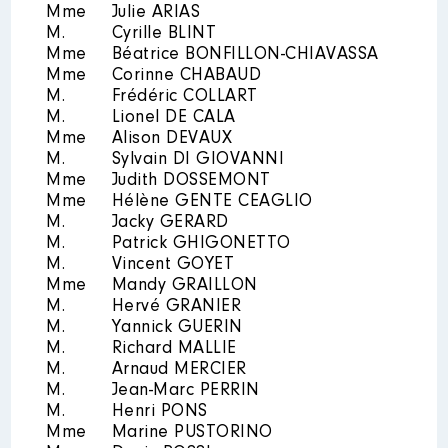
2021
17 178 €
Net
Mme
Julie ARIAS
2021
0 €
Net
2022
14 315 €
Net
M.
Cyrille BLINT
2022
0 €
Net
Mme
Béatrice BONFILLON-CHIAVASSA
Mme
Corinne CHABAUD
M.
Frédéric COLLART
M.
Lionel DE CALA
Mme
Alison DEVAUX
M.
Sylvain DI GIOVANNI
Mandat
: CONSEILLER
Mme
Judith DOSSEMONT
Description
: Membre du conseil
DÉPARTEMENTAL │ de : 07/2021
d’administration
Mme
Hélène GENTE CEAGLIO
à
Commentaire : Syndicat mixte
M.
Jacky GERARD
Commentaire : Pour 2022
gestion d’électricité département
indemnités perçues à la date de
M.
Patrick GHIGONETTO
des bouches du Rhône
la déclaration
M.
Vincent GOYET
Mme
Mandy GRAILLON
Organisme
: SMED 13 │ De :
Rémunération ou gratification
M.
Hervé GRANIER
07/2020 à
:
M.
Yannick GUERIN
Rémunération ou gratification
M.
Richard MALLIE
:
Année
Montant
Type
M.
Arnaud MERCIER
M.
Jean-Marc PERRIN
2021
12 856 €
Net
M.
Henri PONS
Année
Montant
Type
2022
20 630 €
Net
Mme
Marine PUSTORINO