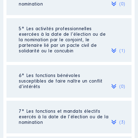
Commentaire : Représentant le
nomination
(0)
conseil de la métropole Aix
Marseille Provence a7 sein du CS
du GPMM
Néant
5° Les activités professionnelles
Organisme
: Grand Port
exercées à la date de l’élection ou de
Maritime de Marseille │ De :
la nomination par le conjoint, le
11/2017 à
Description
: Ouvrier docker
partenaire lié par un pacte civil de
solidarité ou le concubin
(1)
Rémunération ou gratification
Employeur
: Groupement des
:
employeurs de manutention du
Golfe de FOS │ De : 01/2015 à
01/2018
Activité professionnelle
: employée
Année
Montant
Type
6° Les fonctions bénévoles
de banque
susceptibles de faire naître un conflit
Rémunération ou gratification
2017
0 €
Net
d’intérêts
(0)
:
Employeur
: CEPAC
2018
0 €
Net
2019
0 €
Net
2020
0 €
Net
Année
Montant
Type
Néant
2021
0 €
Net
7° Les fonctions et mandats électifs
2022
0 €
Net
2015
46 950 €
Net
exercés à la date de l’élection ou de la
2016
47 351 €
Net
nomination
(3)
2017
43 759 €
Net
2018
5 659 €
Net