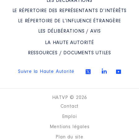
LES DÉCLARATIONS
LE RÉPERTOIRE DES REPRÉSENTANTS D’INTÉRÊTS
Année
Montant
Type
LE RÉPERTOIRE DE L’INFLUENCE ÉTRANGÈRE
2020
0 €
Net
LES DÉLIBÉRATIONS / AVIS
2021
0 €
Net
2022
0 €
Net
LA HAUTE AUTORITÉ
RESSOURCES / DOCUMENTS UTILES
Suivre la Haute Autorité
Description
: Vice président du
conseil d’administration
Commentaire : Jetons de
HATVP © 2026
présence8/10/2021 :
175€12/11/2021 :
Contact
87,50€11/01/2022 :
87,50€11/04/2022 :
Emploi
87,50€11/07/2022 :
Mentions légales
87,50€12/10/2022 :
87,5010/11/2022 : 175€
Plan du site