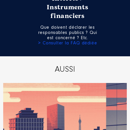
Instruments
financiers
Que doivent déclarer les
Description
: Membre du comité
responsables publics ? Qui
syndical’
est concerné ? Etc.
Commentaire : Représentant de
> Consulter la FAQ dédiée
la commune au sein du comité
syndical du parc
Organisme
: SYNDICAT MIXTE
DE GESTION DU PARC
AUSSI
NATUREL’REGIONAL DE
CAMARGUE │ De : 01/2015 à
Rémunération ou gratification
:
Année
Montant
Type
2015
0 €
Net
2016
0 €
Net