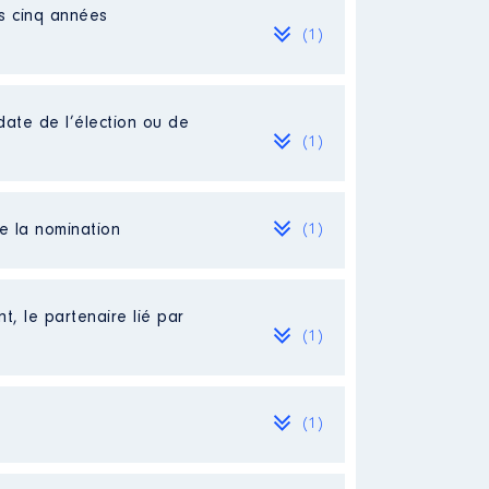
es cinq années
(1)
date de l’élection ou de
(1)
de la nomination
(1)
t, le partenaire lié par
(1)
(1)