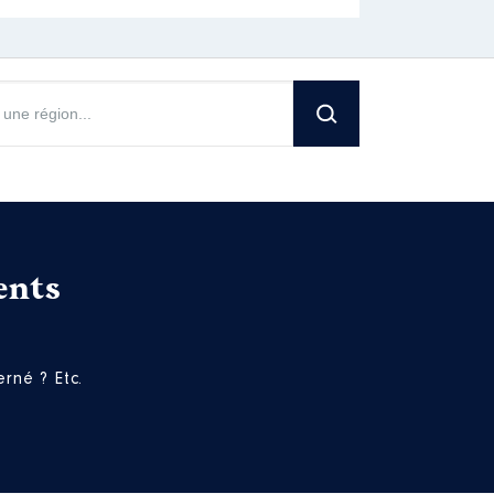
ents
rné ? Etc.