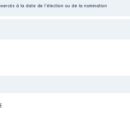
Net
exercés à la date de l’élection ou de la nomination
Net
Net
l │ de : 03/2015 à 06/2021
juin donc je continue mon mandat
n
:
Type
Net
Net
Net
Net
Net
Net
E
Net