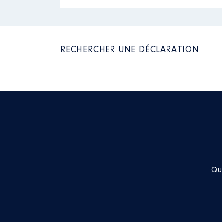
Mandat
: maire │ de : 06/2020
Commentaire : je suis à ce jour 
RECHERCHER UNE DÉCLARATION
Rémunération ou gratificatio
Année
Montant
2020
7 843 €
2021
7 909 €
Qu
Mandat
: conseillère communau
Commentaire : je suis a ce jour 
Rémunération ou gratificatio