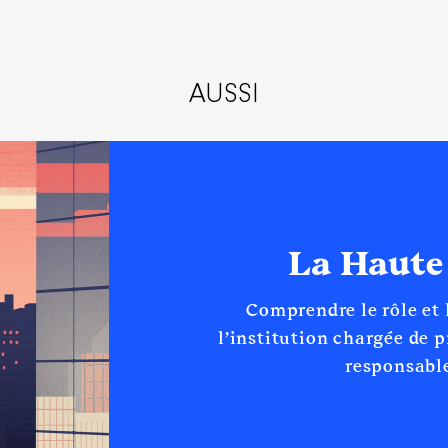
Type
Net
AUSSI
Net
La Haute
Comprendre le rôle et
l’institution chargée de 
responsable