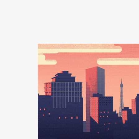
Année
Montant
2020
1 929 €
2021
2 700 €