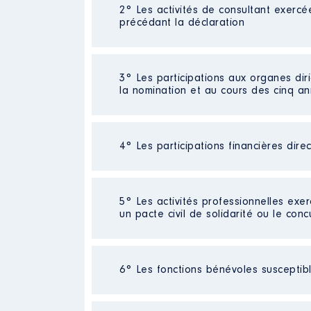
2° Les activités de consultant exercé
Description
: comptable
précédant la déclaration
Employeur
: SARL ABAUX │ De :
Rémunération ou gratificatio
3° Les participations aux organes dir
Description
: aucune
la nomination et au cours des cinq a
Année
Montant
Employeur
: neant │ De : 01/20
2015
7 468 €
Rémunération ou gratificatio
2016
6 539 €
4° Les participations financières dire
Description
: aucune
Année
Montant
Organisme
: neant │ De : 01/2
Société
: neant
2015
0 €
5° Les activités professionnelles exer
Rémunération ou gratificatio
2016
0 €
un pacte civil de solidarité ou le conc
Evaluation
: 0 € │ Nombre de part
2017
0 €
2018
0 €
Année
Montant
Rémunération ou gratification 
2019
0 €
Activité professionnelle
: néant r
2020
0 €
2015
0 €
6° Les fonctions bénévoles susceptible
2021
0 €
2016
0 €
Employeur
: neant
2017
0 €
2018
0 €