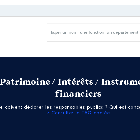
 à 07/2021
toujours maire
n
:
Type
Net
Net
Patrimoine / Intérêts / Instrum
financiers
e doivent déclarer les responsables publics ? Qui est conce
> Consulter la FAQ dédiée
taire │ de : 07/2020 à 07/2021
toujours conseillère communautaire vice présidente
n
: