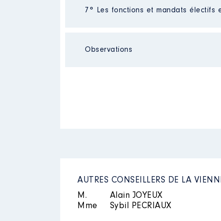
Description
2019
: aucune
0 €
7° Les fonctions et mandats électifs 
2020
0 €
Organisme
: aucune
2021
0 €
Observations
Mandat
: conseil departementa
Commentaire : j ai été élue en 
Rémunération ou gratificatio
Néant
Année
Montant
2015
9 999 €
2016
13 405 €
2017
11 551 €
2018
11 619 €
2019
11 674 €
2020
13 775 €
AUTRES CONSEILLERS DE LA VIENN
2021
9 387 €
M.
Alain JOYEUX
Mme
Sybil PECRIAUX