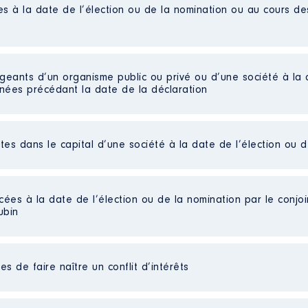
es à la date de l’élection ou de la nomination ou au cours d
 01/2015 à 09/2016
n
:
igeants d’un organisme public ou privé ou d’une société à la 
nnées précédant la date de la déclaration
Type
15 à 07/2021
Net
n
:
Net
ctes dans le capital d’une société à la date de l’élection ou 
Type
015 à 07/2021
Net
cées à la date de l’élection ou de la nomination par le conjoin
n
:
Net
ubin
s détenues : 0
Net
Net
Type
au cours de l’année précédente
: 0
Net
etraité
Net
Net
s de faire naître un conflit d’intérêts
Net
Net
Net
Net