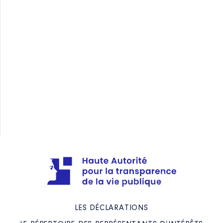
ACTION DE REPRÉSENTATION D’INTÉRÊTS ?
QUELLES SONT LES DÉCISIONS PUBLIQUES
CONCERNÉES ?
QUAND ET QUE DÉCLARER À LA HAUTE
AUTORITÉ ?
COMMENT DÉCLARER LES ACTIONS DE
REPRÉSENTATION D’INTÉRÊTS ?
QUE DOIT DÉCLARER UN REPRÉSENTANT
D’INTÉRÊTS QUI N’AURAIT PAS REMPLI LES
CRITÈRES DE L’ACTIVITÉ PRINCIPALE OU
RÉGULIÈRE LORS DU DERNIER EXERCICE
COMPTABLE ?
LES DÉCLARATIONS