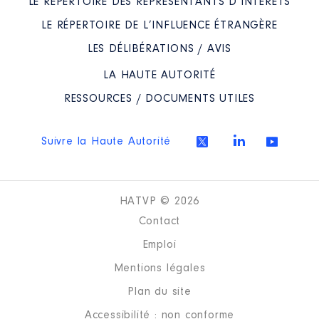
LE RÉPERTOIRE DES REPRÉSENTANTS D’INTÉRÊTS
QUE DÉCLARER SI AUCUNE ACTION N’A ÉTÉ
LE RÉPERTOIRE DE L’INFLUENCE ÉTRANGÈRE
RÉALISÉE LORS DU DERNIER EXERCICE
COMPTABLE ?
LES DÉLIBÉRATIONS / AVIS
LA HAUTE AUTORITÉ
COMMENT DÉCLARER LES DÉPENSES LIÉES
RESSOURCES / DOCUMENTS UTILES
AUX ACTIONS DE REPRÉSENTATION
D’INTÉRÊTS ?
Suivre la Haute Autorité
COMMENT COMPTABILISER LES
PERSONNES EMPLOYÉES AU TITRE DES
ACTIVITÉS DE REPRÉSENTATION
HATVP © 2026
D’INTÉRÊTS ?
Contact
Emploi
QUI DOIT DÉCLARER LE CHIFFRE
Mentions légales
D’AFFAIRES LIÉ À LA REPRÉSENTATION
Plan du site
D’INTÉRÊTS ?
Accessibilité : non conforme