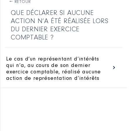
QUESTIONS LES PLUS FRÉQUENTES
QUE DÉCLARER SI AUCUNE
QU’EST-CE QUE LA REPRÉSENTATION
ACTION N’A ÉTÉ RÉALISÉE LORS
D’INTÉRÊTS ?
DU DERNIER EXERCICE
COMPTABLE ?
ETES-VOUS UN REPRÉSENTANT D’INTÉRÊTS
?
Le cas d’un représentant d’intérêts
qui n’a, au cours de son dernier
QU’EST-CE QU’UN REPRÉSENTANT
exercice comptable, réalisé aucune
D’INTÉRÊTS ?
action de représentation d’intérêts
QU’EST-CE QU’UNE ENTRÉE EN
COMMUNICATION ?
QUELS SONT LES RESPONSABLES PUBLICS
SUSCEPTIBLES D’ÊTRE VISÉS PAR UNE